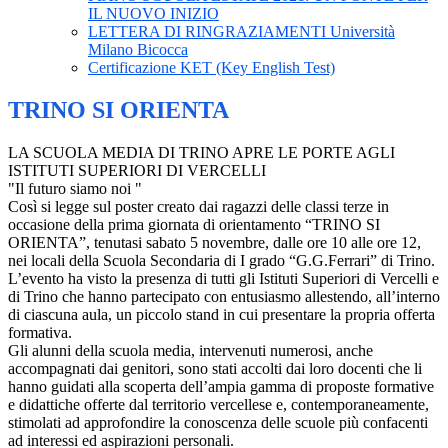
IL NUOVO INIZIO
LETTERA DI RINGRAZIAMENTI Università
Milano Bicocca
Certificazione KET (Key English Test)
TRINO SI ORIENTA
LA SCUOLA MEDIA DI TRINO APRE LE PORTE AGLI
ISTITUTI SUPERIORI DI VERCELLI
"
Il futuro siamo noi "
Così si legge sul poster creato dai ragazzi delle classi terze in
occasione della prima giornata di orientamento “TRINO SI
ORIENTA”, tenutasi sabato 5 novembre, dalle ore 10 alle ore 12,
nei locali della Scuola Secondaria di I grado “G.G.Ferrari” di Trino.
L’evento ha visto la presenza di tutti gli Istituti Superiori di Vercelli e
di Trino che hanno partecipato con entusiasmo allestendo, all’interno
di ciascuna aula, un piccolo stand in cui presentare la propria offerta
formativa.
Gli alunni della scuola media, intervenuti numerosi, anche
accompagnati dai genitori, sono stati accolti dai loro docenti che li
hanno guidati alla scoperta dell’ampia gamma di proposte formative
e didattiche offerte dal territorio vercellese e, contemporaneamente,
stimolati ad approfondire la conoscenza delle scuole più confacenti
ad interessi ed aspirazioni personali.