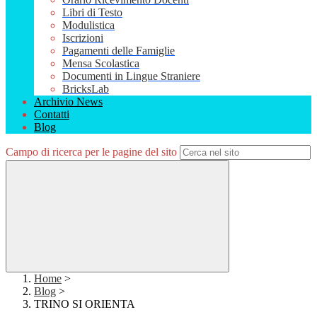
Libri di Testo
Modulistica
Iscrizioni
Pagamenti delle Famiglie
Mensa Scolastica
Documenti in Lingue Straniere
BricksLab
Archivio News
Contatti
Blog
Campo di ricerca per le pagine del sito
Home
>
Blog
>
TRINO SI ORIENTA