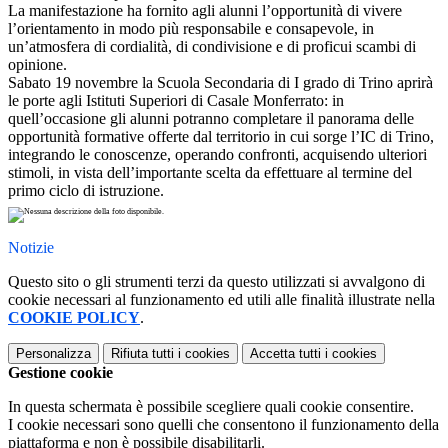
La manifestazione ha fornito agli alunni l’opportunità di vivere
l’orientamento in modo più responsabile e consapevole, in
un’atmosfera di cordialità, di condivisione e di proficui scambi di
opinione.
Sabato 19 novembre la Scuola Secondaria di I grado di Trino aprirà
le porte agli Istituti Superiori di Casale Monferrato: in
quell’occasione gli alunni potranno completare il panorama delle
opportunità formative offerte dal territorio in cui sorge l’IC di Trino,
integrando le conoscenze, operando confronti, acquisendo ulteriori
stimoli, in vista dell’importante scelta da effettuare al termine del
primo ciclo di istruzione.
Notizie
Questo sito o gli strumenti terzi da questo utilizzati si avvalgono di
cookie necessari al funzionamento ed utili alle finalità illustrate nella
COOKIE POLICY
.
Personalizza
Rifiuta tutti
i cookies
Accetta tutti
i cookies
Gestione cookie
In questa schermata è possibile scegliere quali cookie consentire.
I cookie necessari sono quelli che consentono il funzionamento della
piattaforma e non è possibile disabilitarli.