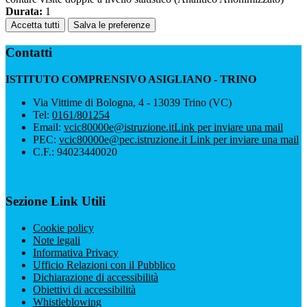
Durata:
1
Accetta tutti
Salva le preferenze
Contatti
ISTITUTO COMPRENSIVO ASIGLIANO - TRINO
Via Vittime di Bologna, 4 - 13039 Trino (VC)
Tel:
0161/801254
Email:
vcic80000e@istruzione.it
Link per inviare una mail
PEC:
vcic80000e@pec.istruzione.it
Link per inviare una mail
C.F.: 94023440020
Sezione Link Utili
Cookie policy
Note legali
Informativa Privacy
Ufficio Relazioni con il Pubblico
Dichiarazione di accessibilità
Obiettivi di accessibilità
Whistleblowing