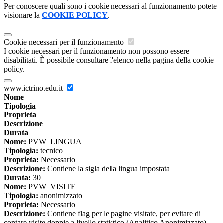
Per conoscere quali sono i cookie necessari al funzionamento potete
visionare la
COOKIE POLICY
.
Cookie necessari per il funzionamento
I cookie necessari per il funzionamento non possono essere
disabilitati. È possibile consultare l'elenco nella pagina della cookie
policy.
www.ictrino.edu.it
Nome
Tipologia
Proprieta
Descrizione
Durata
Nome:
PVW_LINGUA
Tipologia:
tecnico
Proprieta:
Necessario
Descrizione:
Contiene la sigla della lingua impostata
Durata:
30
Nome:
PVW_VISITE
Tipologia:
anonimizzato
Proprieta:
Necessario
Descrizione:
Contiene flag per le pagine visitate, per evitare di
contare visite doppie a livello statistico (Analitico Anonimizzato)