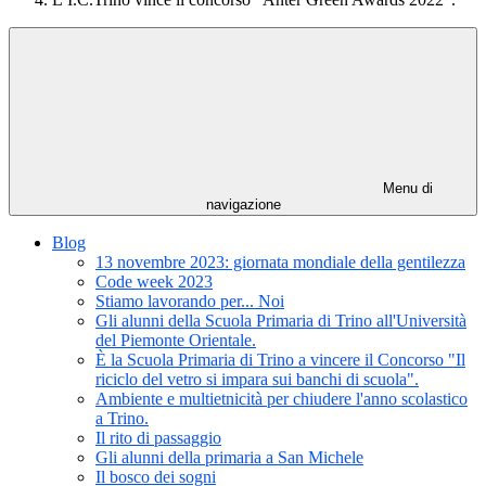
Menu di
navigazione
Blog
13 novembre 2023: giornata mondiale della gentilezza
Code week 2023
Stiamo lavorando per... Noi
Gli alunni della Scuola Primaria di Trino all'Università
del Piemonte Orientale.
È la Scuola Primaria di Trino a vincere il Concorso "Il
riciclo del vetro si impara sui banchi di scuola".
Ambiente e multietnicità per chiudere l'anno scolastico
a Trino.
Il rito di passaggio
Gli alunni della primaria a San Michele
Il bosco dei sogni