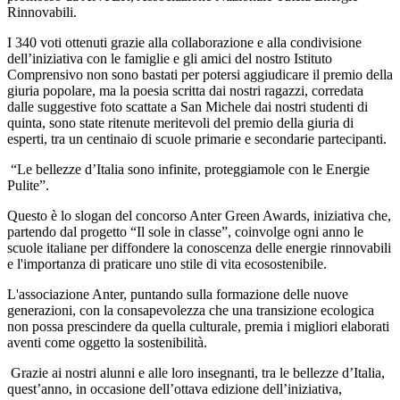
Rinnovabili.
I 340 voti ottenuti grazie alla collaborazione e alla condivisione
dell’iniziativa con le famiglie e gli amici del nostro Istituto
Comprensivo non sono bastati per potersi aggiudicare il premio della
giuria popolare, ma la poesia scritta dai nostri ragazzi, corredata
dalle suggestive foto scattate a San Michele dai nostri studenti di
quinta, sono state ritenute meritevoli del premio della giuria di
esperti, tra un centinaio di scuole primarie e secondarie partecipanti.
“Le bellezze d’Italia sono infinite, proteggiamole con le Energie
Pulite”.
Questo è lo slogan del concorso Anter Green Awards, iniziativa che,
partendo dal progetto “Il sole in classe”, coinvolge ogni anno le
scuole italiane per diffondere la conoscenza delle energie rinnovabili
e l'importanza di praticare uno stile di vita ecosostenibile.
L'associazione Anter, puntando sulla formazione delle nuove
generazioni, con la consapevolezza che una transizione ecologica
non possa prescindere da quella culturale, premia i migliori elaborati
aventi come oggetto la sostenibilità.
Grazie ai nostri alunni e alle loro insegnanti, tra le bellezze d’Italia,
quest’anno, in occasione dell’ottava edizione dell’iniziativa,