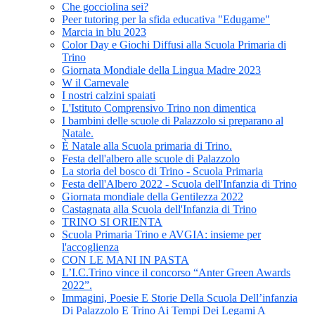
Che gocciolina sei?
Peer tutoring per la sfida educativa "Edugame"
Marcia in blu 2023
Color Day e Giochi Diffusi alla Scuola Primaria di
Trino
Giornata Mondiale della Lingua Madre 2023
W il Carnevale
I nostri calzini spaiati
L'Istituto Comprensivo Trino non dimentica
I bambini delle scuole di Palazzolo si preparano al
Natale.
È Natale alla Scuola primaria di Trino.
Festa dell'albero alle scuole di Palazzolo
La storia del bosco di Trino - Scuola Primaria
Festa dell'Albero 2022 - Scuola dell'Infanzia di Trino
Giornata mondiale della Gentilezza 2022
Castagnata alla Scuola dell'Infanzia di Trino
TRINO SI ORIENTA
Scuola Primaria Trino e AVGIA: insieme per
l'accoglienza
CON LE MANI IN PASTA
L’I.C.Trino vince il concorso “Anter Green Awards
2022”.
Immagini, Poesie E Storie Della Scuola Dell’infanzia
Di Palazzolo E Trino Ai Tempi Dei Legami A