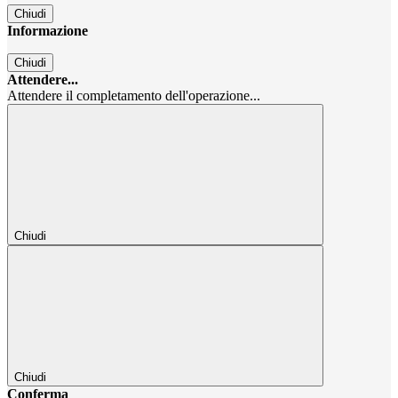
Chiudi
Informazione
Chiudi
Attendere...
Attendere il completamento dell'operazione...
Chiudi
Chiudi
Conferma