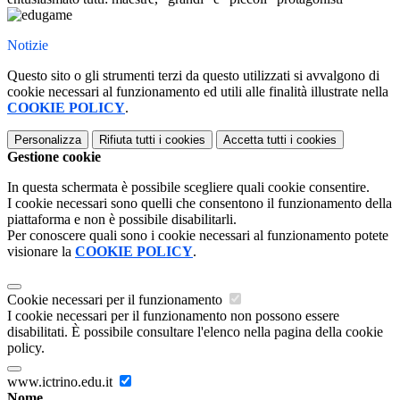
Notizie
Questo sito o gli strumenti terzi da questo utilizzati si avvalgono di
cookie necessari al funzionamento ed utili alle finalità illustrate nella
COOKIE POLICY
.
Personalizza
Rifiuta tutti
i cookies
Accetta tutti
i cookies
Gestione cookie
In questa schermata è possibile scegliere quali cookie consentire.
I cookie necessari sono quelli che consentono il funzionamento della
piattaforma e non è possibile disabilitarli.
Per conoscere quali sono i cookie necessari al funzionamento potete
visionare la
COOKIE POLICY
.
Cookie necessari per il funzionamento
I cookie necessari per il funzionamento non possono essere
disabilitati. È possibile consultare l'elenco nella pagina della cookie
policy.
www.ictrino.edu.it
Nome