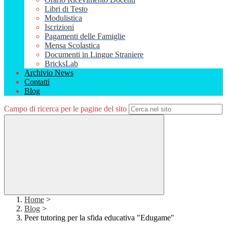
Libri di Testo
Modulistica
Iscrizioni
Pagamenti delle Famiglie
Mensa Scolastica
Documenti in Lingue Straniere
BricksLab
Archivio News
Contatti
Blog
Campo di ricerca per le pagine del sito
Home
>
Blog
>
Peer tutoring per la sfida educativa "Edugame"