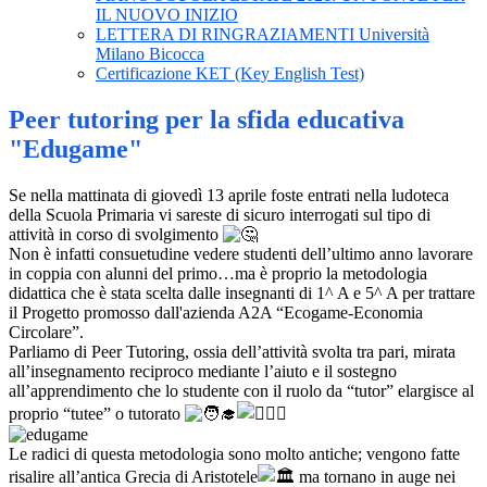
IL NUOVO INIZIO
LETTERA DI RINGRAZIAMENTI Università
Milano Bicocca
Certificazione KET (Key English Test)
Peer tutoring per la sfida educativa
"Edugame"
Se nella mattinata di giovedì 13 aprile foste entrati nella ludoteca
della Scuola Primaria vi sareste di sicuro interrogati sul tipo di
attività in corso di svolgimento
Non è infatti consuetudine vedere studenti dell’ultimo anno lavorare
in coppia con alunni del primo…ma è proprio la metodologia
didattica che è stata scelta dalle insegnanti di 1^ A e 5^ A per trattare
il Progetto promosso dall'azienda A2A “Ecogame-Economia
Circolare”.
Parliamo di Peer Tutoring, ossia dell’attività svolta tra pari, mirata
all’insegnamento reciproco mediante l’aiuto e il sostegno
all’apprendimento che lo studente con il ruolo da “tutor” elargisce al
proprio “tutee” o tutorato
Le radici di questa metodologia sono molto antiche; vengono fatte
risalire all’antica Grecia di Aristotele
ma tornano in auge nei