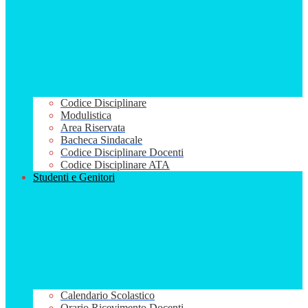
Codice Disciplinare
Modulistica
Area Riservata
Bacheca Sindacale
Codice Disciplinare Docenti
Codice Disciplinare ATA
Studenti e Genitori
Calendario Scolastico
Orario Ricevimento Docenti