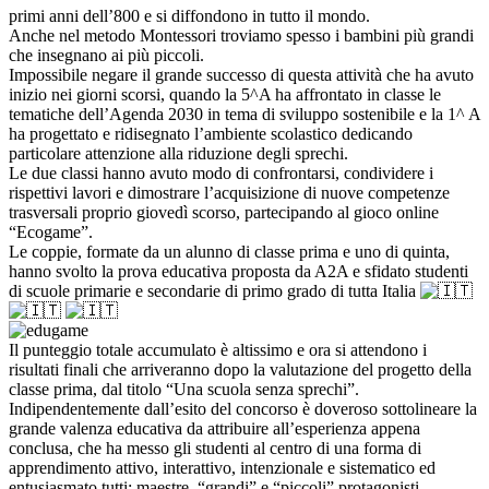
primi anni dell’800 e si diffondono in tutto il mondo.
Anche nel metodo Montessori troviamo spesso i bambini più grandi
che insegnano ai più piccoli.
Impossibile negare il grande successo di questa attività che ha avuto
inizio nei giorni scorsi, quando la 5^A ha affrontato in classe le
tematiche dell’Agenda 2030 in tema di sviluppo sostenibile e la 1^ A
ha progettato e ridisegnato l’ambiente scolastico dedicando
particolare attenzione alla riduzione degli sprechi.
Le due classi hanno avuto modo di confrontarsi, condividere i
rispettivi lavori e dimostrare l’acquisizione di nuove competenze
trasversali proprio giovedì scorso, partecipando al gioco online
“Ecogame”.
Le coppie, formate da un alunno di classe prima e uno di quinta,
hanno svolto la prova educativa proposta da A2A e sfidato studenti
di scuole primarie e secondarie di primo grado di tutta Italia
Il punteggio totale accumulato è altissimo e ora si attendono i
risultati finali che arriveranno dopo la valutazione del progetto della
classe prima, dal titolo “Una scuola senza sprechi”.
Indipendentemente dall’esito del concorso è doveroso sottolineare la
grande valenza educativa da attribuire all’esperienza appena
conclusa, che ha messo gli studenti al centro di una forma di
apprendimento attivo, interattivo, intenzionale e sistematico ed
entusiasmato tutti: maestre, “grandi” e “piccoli” protagonisti