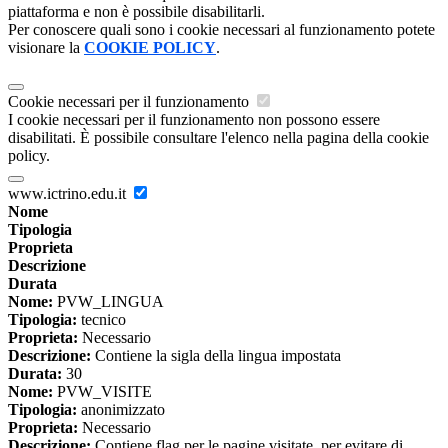
piattaforma e non è possibile disabilitarli.
Per conoscere quali sono i cookie necessari al funzionamento potete
visionare la
COOKIE POLICY
.
Cookie necessari per il funzionamento
I cookie necessari per il funzionamento non possono essere
disabilitati. È possibile consultare l'elenco nella pagina della cookie
policy.
www.ictrino.edu.it
Nome
Tipologia
Proprieta
Descrizione
Durata
Nome:
PVW_LINGUA
Tipologia:
tecnico
Proprieta:
Necessario
Descrizione:
Contiene la sigla della lingua impostata
Durata:
30
Nome:
PVW_VISITE
Tipologia:
anonimizzato
Proprieta:
Necessario
Descrizione:
Contiene flag per le pagine visitate, per evitare di