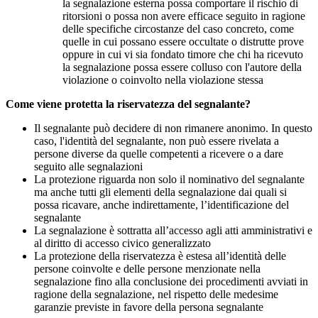
la segnalazione esterna possa comportare il rischio di
ritorsioni o possa non avere efficace seguito in ragione
delle specifiche circostanze del caso concreto, come
quelle in cui possano essere occultate o distrutte prove
oppure in cui vi sia fondato timore che chi ha ricevuto
la segnalazione possa essere colluso con l'autore della
violazione o coinvolto nella violazione stessa
Come viene protetta la riservatezza del segnalante?
Il segnalante può decidere di non rimanere anonimo. In questo
caso, l'identità del segnalante, non può essere rivelata a
persone diverse da quelle competenti a ricevere o a dare
seguito alle segnalazioni
La protezione riguarda non solo il nominativo del segnalante
ma anche tutti gli elementi della segnalazione dai quali si
possa ricavare, anche indirettamente, l’identificazione del
segnalante
La segnalazione è sottratta all’accesso agli atti amministrativi e
al diritto di accesso civico generalizzato
La protezione della riservatezza è estesa all’identità delle
persone coinvolte e delle persone menzionate nella
segnalazione fino alla conclusione dei procedimenti avviati in
ragione della segnalazione, nel rispetto delle medesime
garanzie previste in favore della persona segnalante