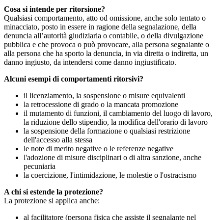
Cosa si intende per ritorsione?
Qualsiasi comportamento, atto od omissione, anche solo tentato o
minacciato, posto in essere in ragione della segnalazione, della
denuncia all’autorità giudiziaria o contabile, o della divulgazione
pubblica e che provoca o può provocare, alla persona segnalante o
alla persona che ha sporto la denuncia, in via diretta o indiretta, un
danno ingiusto, da intendersi come danno ingiustificato.
Alcuni esempi di comportamenti ritorsivi?
il licenziamento, la sospensione o misure equivalenti
la retrocessione di grado o la mancata promozione
il mutamento di funzioni, il cambiamento del luogo di lavoro,
la riduzione dello stipendio, la modifica dell'orario di lavoro
la sospensione della formazione o qualsiasi restrizione
dell'accesso alla stessa
le note di merito negative o le referenze negative
l'adozione di misure disciplinari o di altra sanzione, anche
pecuniaria
la coercizione, l'intimidazione, le molestie o l'ostracismo
A chi si estende la protezione?
La protezione si applica anche:
al facilitatore (persona fisica che assiste il segnalante nel