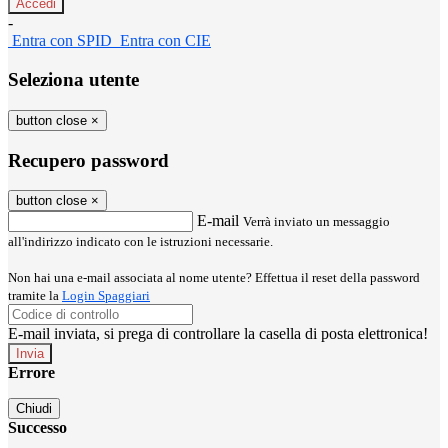
-
Entra con SPID
Entra con CIE
Seleziona utente
button close
×
Recupero password
button close
×
E-mail
Verrà inviato un messaggio
all'indirizzo indicato con le istruzioni necessarie.
Non hai una e-mail associata al nome utente? Effettua il reset della password
tramite la
Login Spaggiari
E-mail inviata, si prega di controllare la casella di posta elettronica!
Errore
Chiudi
Successo