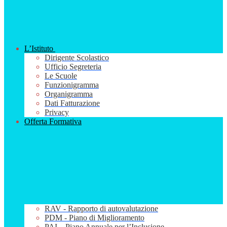
L’Istituto
Dirigente Scolastico
Ufficio Segreteria
Le Scuole
Funzionigramma
Organigramma
Dati Fatturazione
Privacy
Offerta Formativa
RAV - Rapporto di autovalutazione
PDM - Piano di Miglioramento
PAI – Piano Annuale per l’Inclusione