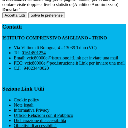
contare visite doppie a livello statistico (Analitico Anonimizzato)
Durata:
1
Accetta tutti
Salva le preferenze
Contatti
ISTITUTO COMPRENSIVO ASIGLIANO - TRINO
Via Vittime di Bologna, 4 - 13039 Trino (VC)
Tel:
0161/801254
Email:
vcic80000e@istruzione.it
Link per inviare una mail
PEC:
vcic80000e@pec.istruzione.it
Link per inviare una mail
C.F.: 94023440020
Sezione Link Utili
Cookie policy
Note legali
Informativa Privacy
Ufficio Relazioni con il Pubblico
Dichiarazione di accessibilità
Obiettivi di accessibilità