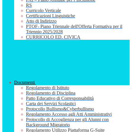
RS
Curricolo Verticale
Certificazioni Linguistiche
Atto di Indirizzo
PTOF- Piano Triennale dell'Offerta Formativa per il
Triennio 2025/2028
CURRICOLO ED. CIVICA
Documenti
Regolamento di Istituto
Regolamento di Disciplina
Patto Educativo di Corresponsabilità
Carta dei Servizi Scolastici
Protocollo Bullismo&Cyberbullismo
Regolamento Accesso agli Atti Amministrativi
Protocollo di Accoglienza per gli Alunni con
Background Migratorio
Regolamento Utilizzo Piattaforma G-Suite