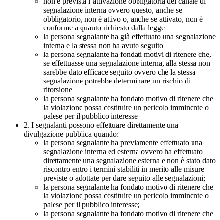
non è prevista l’attivazione obbligatoria del canale di
segnalazione interna ovvero questo, anche se
obbligatorio, non è attivo o, anche se attivato, non è
conforme a quanto richiesto dalla legge
la persona segnalante ha già effettuato una segnalazione
interna e la stessa non ha avuto seguito
la persona segnalante ha fondati motivi di ritenere che,
se effettuasse una segnalazione interna, alla stessa non
sarebbe dato efficace seguito ovvero che la stessa
segnalazione potrebbe determinare un rischio di
ritorsione
la persona segnalante ha fondato motivo di ritenere che
la violazione possa costituire un pericolo imminente o
palese per il pubblico interesse
2. I segnalanti possono effettuare direttamente una
divulgazione pubblica quando:
la persona segnalante ha previamente effettuato una
segnalazione interna ed esterna ovvero ha effettuato
direttamente una segnalazione esterna e non è stato dato
riscontro entro i termini stabiliti in merito alle misure
previste o adottate per dare seguito alle segnalazioni;
la persona segnalante ha fondato motivo di ritenere che
la violazione possa costituire un pericolo imminente o
palese per il pubblico interesse;
la persona segnalante ha fondato motivo di ritenere che