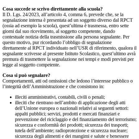
Cosa succede se scrivo direttamente alla scuola?
Il D. Lgs. 24/2023, all’articolo 4, comma 6, prevede che, se la
segnalazione interna è presentata ad un soggetto diverso dal RPCT
(ossia ad esempio la scuola), quest’ultima è trasmessa, entro sette
giorni dal suo ricevimento, al soggetto competente, dando
contestuale notizia della trasmissione alla persona segnalante. Per
questo motivo, pur ricordando l’obbligo di segnalazione
direttamente al RPCT individuato nell’USR di riferimento, qualora il
segnalante scrivesse al presente Istituto Scolastico, quest’ultimo avrà
premura di trasmettere la segnalazione nei tempi e modi previsti per
legge al soggetto competente.
Cosa si può segnalare?
Comportamenti, atti od omissioni che ledono l’interesse pubblico o
l’integrità dell’Amministrazione e che consistono in:
illeciti amministrativi, contabili, civili o penali;
illeciti che rientrano nell’ambito di applicazione degli atti
dell’Unione europea o nazionali relativi ai seguenti settori:
appalti pubblici; servizi, prodotti e mercati finanziari e
prevenzione del riciclaggio e del finanziamento del terrorismo;
sicurezza e conformità dei prodotti; sicurezza dei trasporti;
tutela dell’ambiente; radioprotezione e sicurezza nucleare;
sicurezza degli alimenti e dei mangimi e salute e benessere