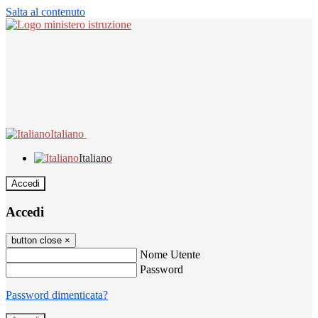
Salta al contenuto
Italiano
Italiano
Accedi
Accedi
button close
×
Nome Utente
Password
Password dimenticata?