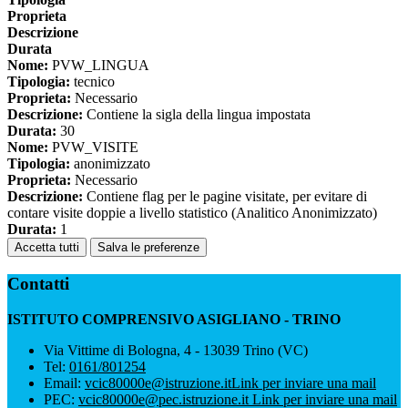
Proprieta
Descrizione
Durata
Nome:
PVW_LINGUA
Tipologia:
tecnico
Proprieta:
Necessario
Descrizione:
Contiene la sigla della lingua impostata
Durata:
30
Nome:
PVW_VISITE
Tipologia:
anonimizzato
Proprieta:
Necessario
Descrizione:
Contiene flag per le pagine visitate, per evitare di
contare visite doppie a livello statistico (Analitico Anonimizzato)
Durata:
1
Accetta tutti
Salva le preferenze
Contatti
ISTITUTO COMPRENSIVO ASIGLIANO - TRINO
Via Vittime di Bologna, 4 - 13039 Trino (VC)
Tel:
0161/801254
Email:
vcic80000e@istruzione.it
Link per inviare una mail
PEC:
vcic80000e@pec.istruzione.it
Link per inviare una mail