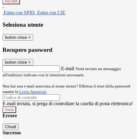
-
Entra con SPID
Entra con CIE
Seleziona utente
button close
×
Recupero password
button close
×
E-mail
Verrà inviato un messaggio
all'indirizzo indicato con le istruzioni necessarie.
Non hai una e-mail associata al nome utente? Effettua il reset della password
tramite la
Login Spaggiari
E-mail inviata, si prega di controllare la casella di posta elettronica!
Errore
Chiudi
Successo