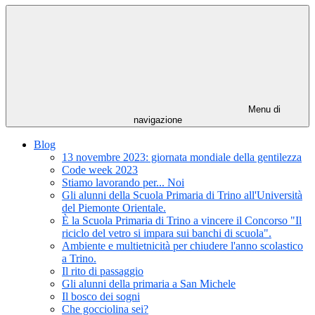
Menu di
navigazione
Blog
13 novembre 2023: giornata mondiale della gentilezza
Code week 2023
Stiamo lavorando per... Noi
Gli alunni della Scuola Primaria di Trino all'Università
del Piemonte Orientale.
È la Scuola Primaria di Trino a vincere il Concorso "Il
riciclo del vetro si impara sui banchi di scuola".
Ambiente e multietnicità per chiudere l'anno scolastico
a Trino.
Il rito di passaggio
Gli alunni della primaria a San Michele
Il bosco dei sogni
Che gocciolina sei?