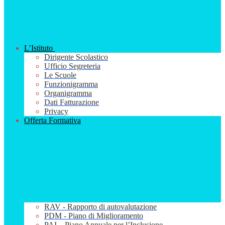
L’Istituto
Dirigente Scolastico
Ufficio Segreteria
Le Scuole
Funzionigramma
Organigramma
Dati Fatturazione
Privacy
Offerta Formativa
RAV - Rapporto di autovalutazione
PDM - Piano di Miglioramento
PAI – Piano Annuale per l’Inclusione