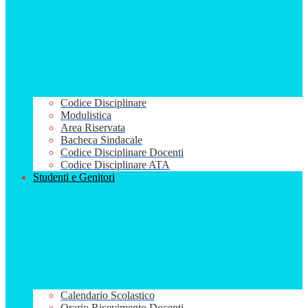
Codice Disciplinare
Modulistica
Area Riservata
Bacheca Sindacale
Codice Disciplinare Docenti
Codice Disciplinare ATA
Studenti e Genitori
Calendario Scolastico
Orario Ricevimento Docenti