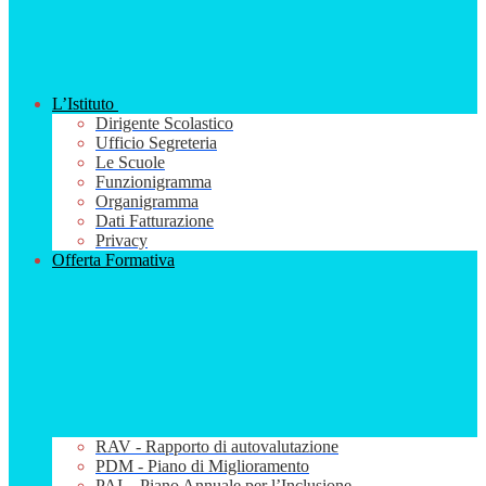
L’Istituto
Dirigente Scolastico
Ufficio Segreteria
Le Scuole
Funzionigramma
Organigramma
Dati Fatturazione
Privacy
Offerta Formativa
RAV - Rapporto di autovalutazione
PDM - Piano di Miglioramento
PAI – Piano Annuale per l’Inclusione