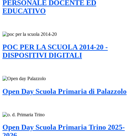
PERSONALE DOCENTE ED
EDUCATIVO
POC PER LA SCUOLA 2014-20 -
DISPOSITIVI DIGITALI
Open Day Scuola Primaria di Palazzolo
Open Day Scuola Primaria Trino 2025-
2026