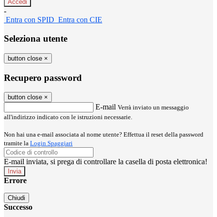
-
Entra con SPID
Entra con CIE
Seleziona utente
button close
×
Recupero password
button close
×
E-mail
Verrà inviato un messaggio
all'indirizzo indicato con le istruzioni necessarie.
Non hai una e-mail associata al nome utente? Effettua il reset della password
tramite la
Login Spaggiari
E-mail inviata, si prega di controllare la casella di posta elettronica!
Errore
Chiudi
Successo