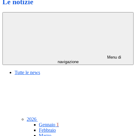
Le notizie
Menu di
navigazione
Tutte le news
2026
Gennaio
1
Febbraio
Marzo