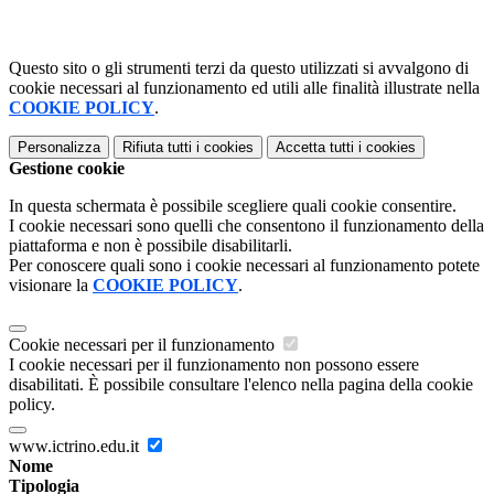
Questo sito o gli strumenti terzi da questo utilizzati si avvalgono di
cookie necessari al funzionamento ed utili alle finalità illustrate nella
COOKIE POLICY
.
Personalizza
Rifiuta tutti
i cookies
Accetta tutti
i cookies
Gestione cookie
In questa schermata è possibile scegliere quali cookie consentire.
I cookie necessari sono quelli che consentono il funzionamento della
piattaforma e non è possibile disabilitarli.
Per conoscere quali sono i cookie necessari al funzionamento potete
visionare la
COOKIE POLICY
.
Cookie necessari per il funzionamento
I cookie necessari per il funzionamento non possono essere
disabilitati. È possibile consultare l'elenco nella pagina della cookie
policy.
www.ictrino.edu.it
Nome
Tipologia