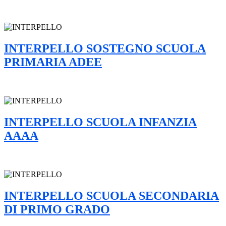
INTERPELLO SOSTEGNO SCUOLA
PRIMARIA ADEE
INTERPELLO SCUOLA INFANZIA
AAAA
INTERPELLO SCUOLA SECONDARIA
DI PRIMO GRADO