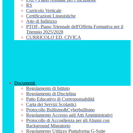
RS
Curricolo Verticale
Certificazioni Linguistiche
Atto di Indirizzo
PTOF- Piano Triennale dell'Offerta Formativa per il
Triennio 2025/2028
CURRICOLO ED. CIVICA
Documenti
Regolamento di Istituto
Regolamento di Disciplina
Patto Educativo di Corresponsabilità
Carta dei Servizi Scolastici
Protocollo Bullismo&Cyberbullismo
Regolamento Accesso agli Atti Amministrativi
Protocollo di Accoglienza per gli Alunni con
Background Migratorio
Regolamento Utilizzo Piattaforma G-Suite