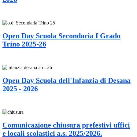
Open Day Scuola Secondaria I Grado
Trino 2025-26
Open Day Scuola dell'Infanzia di Desana
2025 - 2026
Comunicazione chiusura prefestivi uffici
e locali scolastici a.s. 2025/2026.