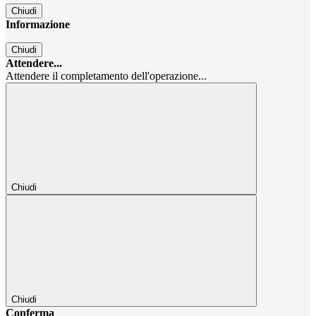
Chiudi
Informazione
Chiudi
Attendere...
Attendere il completamento dell'operazione...
Chiudi
Chiudi
Conferma