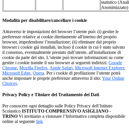
statistico (Anal
Anonimizzato)
Modalità per disabilitare/cancellare i cookie
Attraverso le impostazioni del browser l’utente può: (i) gestire le
preferenze relative ai cookie direttamente all'interno del proprio
browser, impedendone l’installazione; (ii) eliminare dal proprio
browser i cookie già installati, incluso il cookie in cui è stato salvato
il consenso, eventualmente prestato dall’utente, all'installazione di
cookie da parte del sito. L’utente può trovare informazioni su come
gestire i cookie tramite il suo browser ai seguenti indirizzi:
Google
Chrome
,
Mozilla Firefox
,
Apple Safari
,
Microsoft Internet Explorer
,
Microsoft Edge
,
Opera
. Per i cookie di profilazione l’utente potrà
anche impostare le proprie preferenze attraverso il sito:
Your Online
Choices
.
Privacy Policy e Titolare del Trattamento dei Dati
Per conoscere ogni dettaglio sulle Policy Privacy dell’Istituto
Scolastico
ISTITUTO COMPRENSIVO ASIGLIANO -
TRINO
Vi invitiamo a visionare l’Informativa completa disponibile
online al seguente
link