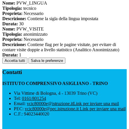
Nome:
PVW_LINGUA
Tipologia:
tecnico
Proprieta:
Necessario
Descrizione:
Contiene la sigla della lingua impostata
Durata:
30
Nome:
PVW_VISITE
Tipologia:
anonimizzato
Proprieta:
Necessario
Descrizione:
Contiene flag per le pagine visitate, per evitare di
contare visite doppie a livello statistico (Analitico Anonimizzato)
Durata:
1
Accetta tutti
Salva le preferenze
Contatti
ISTITUTO COMPRENSIVO ASIGLIANO - TRINO
Via Vittime di Bologna, 4 - 13039 Trino (VC)
Tel:
0161/801254
Email:
vcic80000e@istruzione.it
Link per inviare una mail
PEC:
vcic80000e@pec.istruzione.it
Link per inviare una mail
C.F.: 94023440020