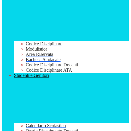
Codice Disciplinare
Modulistica
Area Riservata
Bacheca Sindacale
Codice Disciplinare Docenti
Codice Disciplinare ATA
Studenti e Genitori
Calendario Scolastico
Orario Ricevimento Docenti