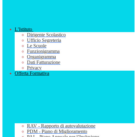
L’Istituto
Dirigente Scolastico
Ufficio Segreteria
Le Scuole
Funzionigramma
Organigramma
Dati Fatturazione
Privacy
Offerta Formativa
RAV - Rapporto di autovalutazione
PDM - Piano di Miglioramento
PAI – Piano Annuale per l’Inclusione