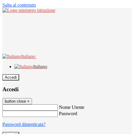
Salta al contenuto
Italiano
Italiano
Accedi
Accedi
button close
×
Nome Utente
Password
Password dimenticata?