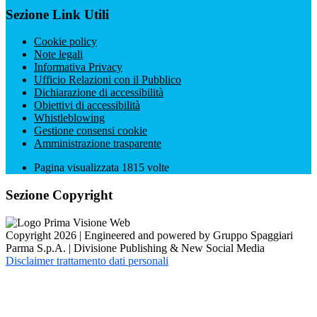
Sezione Link Utili
Cookie policy
Note legali
Informativa Privacy
Ufficio Relazioni con il Pubblico
Dichiarazione di accessibilità
Obiettivi di accessibilità
Whistleblowing
Gestione consensi cookie
Amministrazione trasparente
Pagina visualizzata
1815
volte
Sezione Copyright
Copyright 2026 | Engineered and powered by Gruppo Spaggiari
Parma S.p.A. | Divisione Publishing & New Social Media
Disclaimer trattamento dati personali