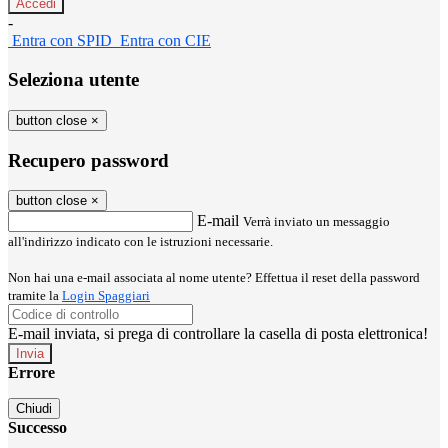
-
Entra con SPID
Entra con CIE
Seleziona utente
button close
×
Recupero password
button close
×
E-mail
Verrà inviato un messaggio
all'indirizzo indicato con le istruzioni necessarie.
Non hai una e-mail associata al nome utente? Effettua il reset della password
tramite la
Login Spaggiari
E-mail inviata, si prega di controllare la casella di posta elettronica!
Errore
Chiudi
Successo