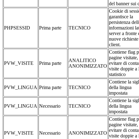
del banner sui 
Cookie di sessi
garantisce la
persistenza dell
PHPSESSID
Prima parte
TECNICO
informazioni la
server a fronte 
nuove richieste
client.
Contiene flag p
pagine visitate,
ANALITICO
PVW_VISITE
Prima parte
evitare di conta
ANONIMIZZATO
visite doppie a 
statistico
Contiene la sig
PVW_LINGUA
Prima parte
TECNICO
della lingua
impostata
Contiene la sig
PVW_LINGUA
Necessario
TECNICO
della lingua
impostata
Contiene flag p
pagine visitate,
evitare di conta
PVW_VISITE
Necessario
ANONIMIZZATO
visite doppie a 