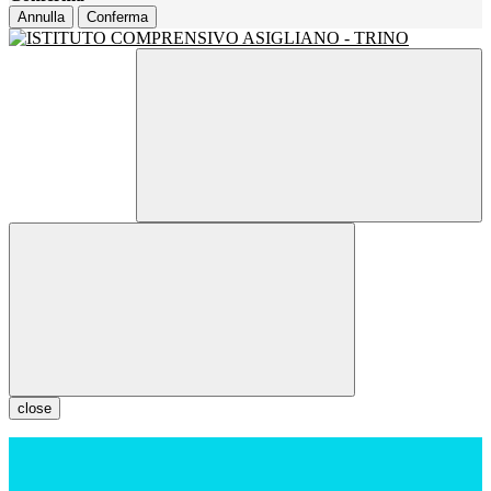
Annulla
Conferma
close