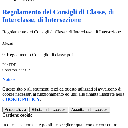
Regolamento dei Consigli di Classe, di
Interclasse, di Intersezione
Regolamento dei Consigli di Classe, di Interclasse, di Intersezione
Allegati
9. Regolamento Consiglio di classe.pdf
File PDF
Contatore click: 71
Notizie
Questo sito o gli strumenti terzi da questo utilizzati si avvalgono di
cookie necessari al funzionamento ed utili alle finalità illustrate nella
COOKIE POLICY
.
Personalizza
Rifiuta tutti
i cookies
Accetta tutti
i cookies
Gestione cookie
In questa schermata è possibile scegliere quali cookie consentire.