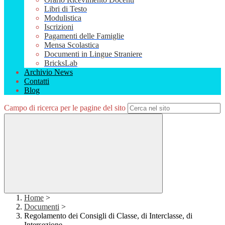
Libri di Testo
Modulistica
Iscrizioni
Pagamenti delle Famiglie
Mensa Scolastica
Documenti in Lingue Straniere
BricksLab
Archivio News
Contatti
Blog
Campo di ricerca per le pagine del sito
Home
>
Documenti
>
Regolamento dei Consigli di Classe, di Interclasse, di
Intersezione