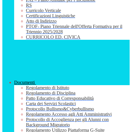
RS
Curricolo Verticale
Certificazioni Linguistiche
Atto di Indirizzo
PTOF- Piano Triennale dell'Offerta Formativa per il
Triennio 2025/2028
CURRICOLO ED. CIVICA
Documenti
Regolamento di Istituto
Regolamento di Disciplina
Patto Educativo di Corresponsabilità
Carta dei Servizi Scolastici
Protocollo Bullismo&Cyberbullismo
Regolamento Accesso agli Atti Amministrativi
Protocollo di Accoglienza per gli Alunni con
Background Migratorio
Regolamento Utilizzo Piattaforma G-Suite