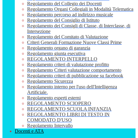
Regolamento del Collegio dei Docenti
Regolamento Organi Collegiali in Modalità Telematica
Regolamento percorso ad indirizzo musicale
Regolamento del Consiglio di Istituto
Regolamento dei Consigli di Classe, di Interclasse, di
Intersezione
Regolamento del Comitato di Valutazione
Criteri Generali Formazione Nuove Classi Prime
Regolamento organo di garanzia
Regolamento giunta esecutiva
REGOLAMENTO INTERPELLO
Regolamento criteri di valutazione profitto
Regolamento Criteri valutazione comportamento
Regolamento criteri di pubblicazione su facebook
Regolamento Sicurezza
Regolamento interno per l'uso dell'Intelligenza
Artificiale.
Regolamento esperti esterni
REGOLAMENTO SCIOPERO
REGOLAMENTO SCUOLA INFANZIA
REGOLAMENTO LIBRI DI TESTO IN
COMODATO D'USO
Regolamento Intervallo
Docenti e ATA