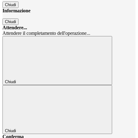
Chiudi
Informazione
Chiudi
Attendere...
Attendere il completamento dell'operazione...
Chiudi
Chiudi
Conferma