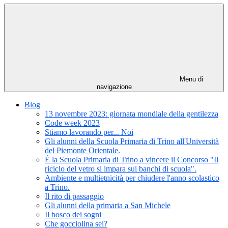
Menu di
navigazione
Blog
13 novembre 2023: giornata mondiale della gentilezza
Code week 2023
Stiamo lavorando per... Noi
Gli alunni della Scuola Primaria di Trino all'Università
del Piemonte Orientale.
È la Scuola Primaria di Trino a vincere il Concorso "Il
riciclo del vetro si impara sui banchi di scuola".
Ambiente e multietnicità per chiudere l'anno scolastico
a Trino.
Il rito di passaggio
Gli alunni della primaria a San Michele
Il bosco dei sogni
Che gocciolina sei?