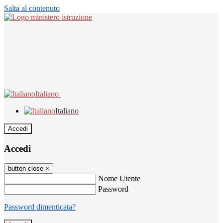
Salta al contenuto
Italiano
Italiano
Accedi
Accedi
button close
×
Nome Utente
Password
Password dimenticata?