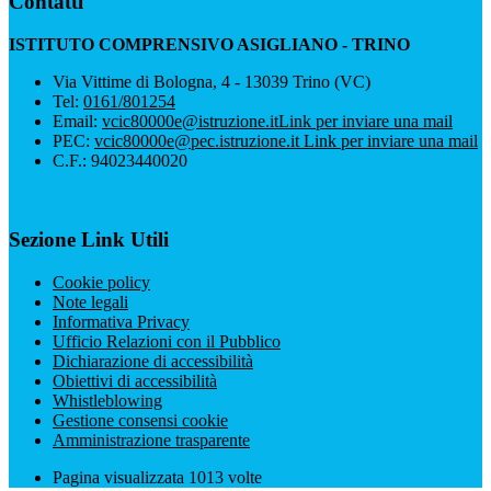
Contatti
ISTITUTO COMPRENSIVO ASIGLIANO - TRINO
Via Vittime di Bologna, 4 - 13039 Trino (VC)
Tel:
0161/801254
Email:
vcic80000e@istruzione.it
Link per inviare una mail
PEC:
vcic80000e@pec.istruzione.it
Link per inviare una mail
C.F.: 94023440020
Sezione Link Utili
Cookie policy
Note legali
Informativa Privacy
Ufficio Relazioni con il Pubblico
Dichiarazione di accessibilità
Obiettivi di accessibilità
Whistleblowing
Gestione consensi cookie
Amministrazione trasparente
Pagina visualizzata
1013
volte