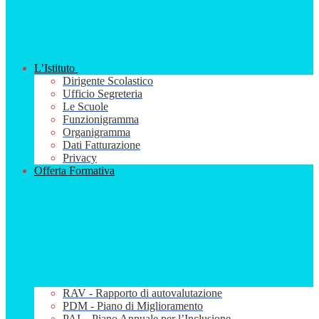
L’Istituto
Dirigente Scolastico
Ufficio Segreteria
Le Scuole
Funzionigramma
Organigramma
Dati Fatturazione
Privacy
Offerta Formativa
RAV - Rapporto di autovalutazione
PDM - Piano di Miglioramento
PAI – Piano Annuale per l’Inclusione