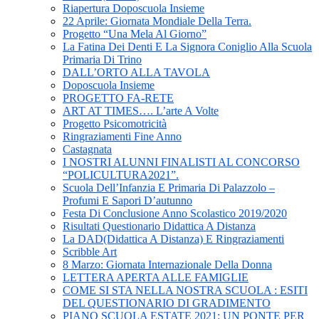
Riapertura Doposcuola Insieme
22 Aprile: Giornata Mondiale Della Terra.
Progetto “Una Mela Al Giorno”
La Fatina Dei Denti E La Signora Coniglio Alla Scuola
Primaria Di Trino
DALL’ORTO ALLA TAVOLA
Doposcuola Insieme
PROGETTO FA-RETE
ART AT TIMES…. L’arte A Volte
Progetto Psicomotricità
Ringraziamenti Fine Anno
Castagnata
I NOSTRI ALUNNI FINALISTI AL CONCORSO
“POLICULTURA2021”.
Scuola Dell’Infanzia E Primaria Di Palazzolo –
Profumi E Sapori D’autunno
Festa Di Conclusione Anno Scolastico 2019/2020
Risultati Questionario Didattica A Distanza
La DAD(Didattica A Distanza) E Ringraziamenti
Scribble Art
8 Marzo: Giornata Internazionale Della Donna
LETTERA APERTA ALLE FAMIGLIE
COME SI STA NELLA NOSTRA SCUOLA : ESITI
DEL QUESTIONARIO DI GRADIMENTO
PIANO SCUOLA ESTATE 2021: UN PONTE PER