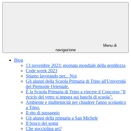
Menu di
navigazione
Blog
13 novembre 2023: giornata mondiale della gentilezza
Code week 2023
Stiamo lavorando per... Noi
Gli alunni della Scuola Primaria di Trino all'Università
del Piemonte Orientale.
È la Scuola Primaria di Trino a vincere il Concorso "Il
riciclo del vetro si impara sui banchi di scuola".
Ambiente e multietnicità per chiudere l'anno scolastico
a Trino.
Il rito di passaggio
Gli alunni della primaria a San Michele
Il bosco dei sogni
Che gocciolina sei?