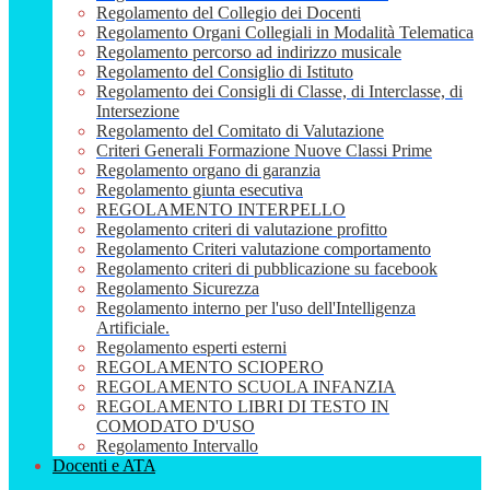
Regolamento del Collegio dei Docenti
Regolamento Organi Collegiali in Modalità Telematica
Regolamento percorso ad indirizzo musicale
Regolamento del Consiglio di Istituto
Regolamento dei Consigli di Classe, di Interclasse, di
Intersezione
Regolamento del Comitato di Valutazione
Criteri Generali Formazione Nuove Classi Prime
Regolamento organo di garanzia
Regolamento giunta esecutiva
REGOLAMENTO INTERPELLO
Regolamento criteri di valutazione profitto
Regolamento Criteri valutazione comportamento
Regolamento criteri di pubblicazione su facebook
Regolamento Sicurezza
Regolamento interno per l'uso dell'Intelligenza
Artificiale.
Regolamento esperti esterni
REGOLAMENTO SCIOPERO
REGOLAMENTO SCUOLA INFANZIA
REGOLAMENTO LIBRI DI TESTO IN
COMODATO D'USO
Regolamento Intervallo
Docenti e ATA