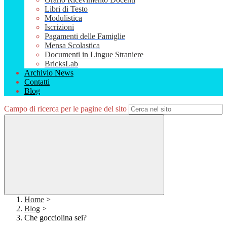
Libri di Testo
Modulistica
Iscrizioni
Pagamenti delle Famiglie
Mensa Scolastica
Documenti in Lingue Straniere
BricksLab
Archivio News
Contatti
Blog
Campo di ricerca per le pagine del sito
Home
>
Blog
>
Che gocciolina sei?