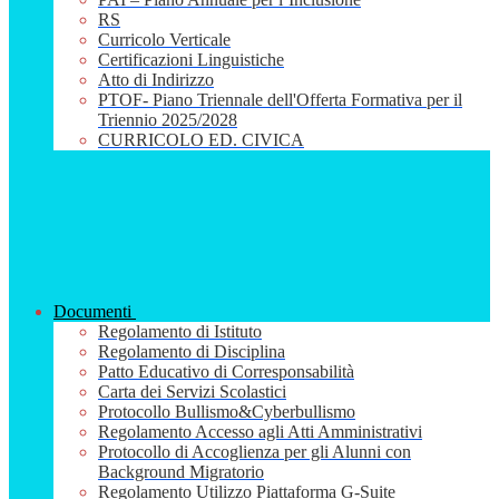
RS
Curricolo Verticale
Certificazioni Linguistiche
Atto di Indirizzo
PTOF- Piano Triennale dell'Offerta Formativa per il
Triennio 2025/2028
CURRICOLO ED. CIVICA
Documenti
Regolamento di Istituto
Regolamento di Disciplina
Patto Educativo di Corresponsabilità
Carta dei Servizi Scolastici
Protocollo Bullismo&Cyberbullismo
Regolamento Accesso agli Atti Amministrativi
Protocollo di Accoglienza per gli Alunni con
Background Migratorio
Regolamento Utilizzo Piattaforma G-Suite