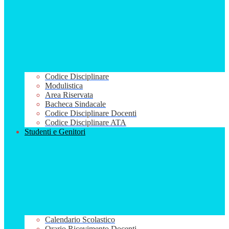
Codice Disciplinare
Modulistica
Area Riservata
Bacheca Sindacale
Codice Disciplinare Docenti
Codice Disciplinare ATA
Studenti e Genitori
Calendario Scolastico
Orario Ricevimento Docenti