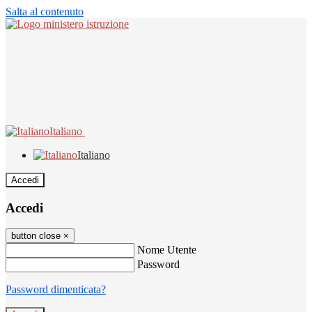
Salta al contenuto
Italiano
Italiano
Accedi
Accedi
button close
×
Nome Utente
Password
Password dimenticata?