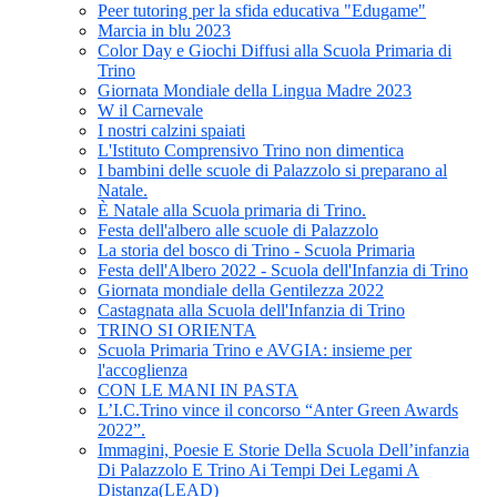
Peer tutoring per la sfida educativa "Edugame"
Marcia in blu 2023
Color Day e Giochi Diffusi alla Scuola Primaria di
Trino
Giornata Mondiale della Lingua Madre 2023
W il Carnevale
I nostri calzini spaiati
L'Istituto Comprensivo Trino non dimentica
I bambini delle scuole di Palazzolo si preparano al
Natale.
È Natale alla Scuola primaria di Trino.
Festa dell'albero alle scuole di Palazzolo
La storia del bosco di Trino - Scuola Primaria
Festa dell'Albero 2022 - Scuola dell'Infanzia di Trino
Giornata mondiale della Gentilezza 2022
Castagnata alla Scuola dell'Infanzia di Trino
TRINO SI ORIENTA
Scuola Primaria Trino e AVGIA: insieme per
l'accoglienza
CON LE MANI IN PASTA
L’I.C.Trino vince il concorso “Anter Green Awards
2022”.
Immagini, Poesie E Storie Della Scuola Dell’infanzia
Di Palazzolo E Trino Ai Tempi Dei Legami A
Distanza(LEAD)