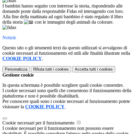
I bambini hanno seguito con interesse la storia, rispondendo alle
domande poste dalla responsabile Fidas ed interagendo con loro.
Alla fine della mattinata ad ogni bambino è stato regalato il libro
della storia
con le immagini degli animali da colorare.
Notizie
Questo sito o gli strumenti terzi da questo utilizzati si avvalgono di
cookie necessari al funzionamento ed utili alle finalità illustrate nella
COOKIE POLICY
.
Personalizza
Rifiuta tutti
i cookies
Accetta tutti
i cookies
Gestione cookie
In questa schermata è possibile scegliere quali cookie consentire.
I cookie necessari sono quelli che consentono il funzionamento della
piattaforma e non è possibile disabilitarli.
Per conoscere quali sono i cookie necessari al funzionamento potete
visionare la
COOKIE POLICY
.
Cookie necessari per il funzionamento
I cookie necessari per il funzionamento non possono essere
disabilitati. È possibile consultare l'elenco nella pagina della cookie