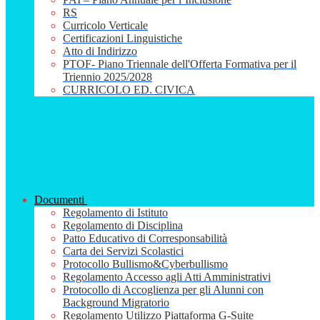
RS
Curricolo Verticale
Certificazioni Linguistiche
Atto di Indirizzo
PTOF- Piano Triennale dell'Offerta Formativa per il
Triennio 2025/2028
CURRICOLO ED. CIVICA
Documenti
Regolamento di Istituto
Regolamento di Disciplina
Patto Educativo di Corresponsabilità
Carta dei Servizi Scolastici
Protocollo Bullismo&Cyberbullismo
Regolamento Accesso agli Atti Amministrativi
Protocollo di Accoglienza per gli Alunni con
Background Migratorio
Regolamento Utilizzo Piattaforma G-Suite