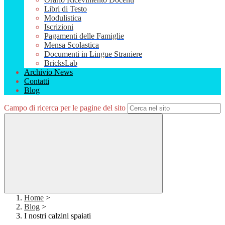
Libri di Testo
Modulistica
Iscrizioni
Pagamenti delle Famiglie
Mensa Scolastica
Documenti in Lingue Straniere
BricksLab
Archivio News
Contatti
Blog
Campo di ricerca per le pagine del sito
Home
>
Blog
>
I nostri calzini spaiati