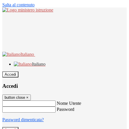
Salta al contenuto
Italiano
Italiano
Accedi
Accedi
button close
×
Nome Utente
Password
Password dimenticata?