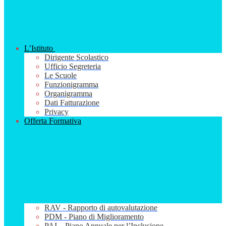
L’Istituto
Dirigente Scolastico
Ufficio Segreteria
Le Scuole
Funzionigramma
Organigramma
Dati Fatturazione
Privacy
Offerta Formativa
RAV - Rapporto di autovalutazione
PDM - Piano di Miglioramento
PAI – Piano Annuale per l’Inclusione