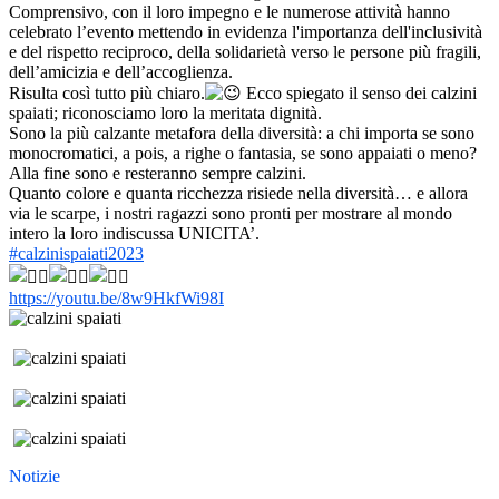
Comprensivo, con il loro impegno e le numerose attività hanno
celebrato l’evento mettendo in evidenza l'importanza dell'inclusività
e del rispetto reciproco, della solidarietà verso le persone più fragili,
dell’amicizia e dell’accoglienza.
Risulta così tutto più chiaro.
Ecco spiegato il senso dei calzini
spaiati; riconosciamo loro la meritata dignità.
Sono la più calzante metafora della diversità: a chi importa se sono
monocromatici, a pois, a righe o fantasia, se sono appaiati o meno?
Alla fine sono e resteranno sempre calzini.
Quanto colore e quanta ricchezza risiede nella diversità… e allora
via le scarpe, i nostri ragazzi sono pronti per mostrare al mondo
intero la loro indiscussa UNICITA’.
#calzinispaiati2023
https://youtu.be/8w9HkfWi98I
Notizie