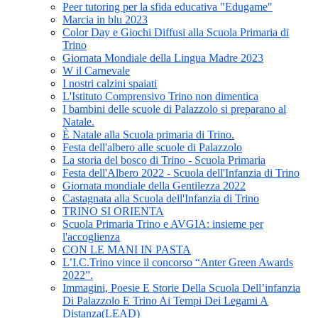
Peer tutoring per la sfida educativa "Edugame"
Marcia in blu 2023
Color Day e Giochi Diffusi alla Scuola Primaria di
Trino
Giornata Mondiale della Lingua Madre 2023
W il Carnevale
I nostri calzini spaiati
L'Istituto Comprensivo Trino non dimentica
I bambini delle scuole di Palazzolo si preparano al
Natale.
È Natale alla Scuola primaria di Trino.
Festa dell'albero alle scuole di Palazzolo
La storia del bosco di Trino - Scuola Primaria
Festa dell'Albero 2022 - Scuola dell'Infanzia di Trino
Giornata mondiale della Gentilezza 2022
Castagnata alla Scuola dell'Infanzia di Trino
TRINO SI ORIENTA
Scuola Primaria Trino e AVGIA: insieme per
l'accoglienza
CON LE MANI IN PASTA
L’I.C.Trino vince il concorso “Anter Green Awards
2022”.
Immagini, Poesie E Storie Della Scuola Dell’infanzia
Di Palazzolo E Trino Ai Tempi Dei Legami A
Distanza(LEAD)