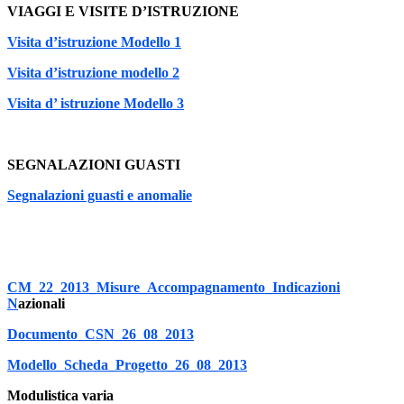
VIAGGI E VISITE D’ISTRUZIONE
Visita d’istruzione Modello 1
Visita d’istruzione modello 2
Visita d’ istruzione Modello 3
SEGNALAZIONI GUASTI
Segnalazioni guasti e anomalie
CM_22_2013_Misure_Accompagnamento_Indicazioni
N
azionali
Documento_CSN_26_08_2013
Modello_Scheda_Progetto_26_08_2013
Modulistica varia