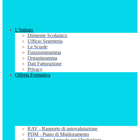
L’Istituto
Dirigente Scolastico
Ufficio Segreteria
Le Scuole
Funzionigramma
Organigramma
Dati Fatturazione
Privacy
Offerta Formativa
RAV - Rapporto di autovalutazione
PDM - Piano di Miglioramento
PAI – Piano Annuale per l’Inclusione