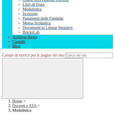
Libri di Testo
Modulistica
Iscrizioni
Pagamenti delle Famiglie
Mensa Scolastica
Documenti in Lingue Straniere
BricksLab
Archivio News
Contatti
Blog
Campo di ricerca per le pagine del sito
Home
>
Docenti e ATA
>
Modulistica