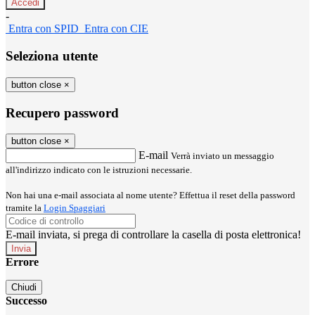
-
Entra con SPID
Entra con CIE
Seleziona utente
button close
×
Recupero password
button close
×
E-mail
Verrà inviato un messaggio
all'indirizzo indicato con le istruzioni necessarie.
Non hai una e-mail associata al nome utente? Effettua il reset della password
tramite la
Login Spaggiari
E-mail inviata, si prega di controllare la casella di posta elettronica!
Errore
Chiudi
Successo