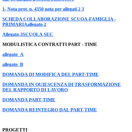
1- Nota prot. n. 4350 nota per allegati 2 3
SCHEDA COLLABORAZIONE SCUOA-FAMIGLIA -
PRIMARIAallegato 2
Allegato-3SCUOLA SEC
MODULISTICA CONTRATTI PART - TIME
allegato_A
allegato_B
DOMANDA DI MODIFICA DEL PART-TIME
DOMANDA IN QUIESCENZA DI TRASFORMAZIONE
DEL RAPPORTO DI LAVORO
DOMANDA PART-TIME
DOMANDA REINTEGRO DAL PART-TIME
PROGETTI