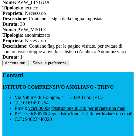
Nome:
PVW_LINGUA
Tipologia:
tecnico
Proprieta:
Necessario
Descrizione:
Contiene la sigla della lingua impostata
Durata:
30
Nome:
PVW_VISITE
Tipologia:
anonimizzato
Proprieta:
Necessario
Descrizione:
Contiene flag per le pagine visitate, per evitare di
contare visite doppie a livello statistico (Analitico Anonimizzato)
Durata:
1
Accetta tutti
Salva le preferenze
Contatti
ISTITUTO COMPRENSIVO ASIGLIANO - TRINO
Via Vittime di Bologna, 4 - 13039 Trino (VC)
Tel:
0161/801254
Email:
vcic80000e@istruzione.it
Link per inviare una mail
PEC:
vcic80000e@pec.istruzione.it
Link per inviare una mail
C.F.: 94023440020