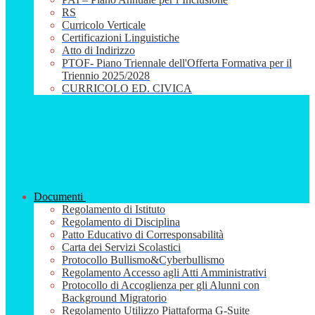
RS
Curricolo Verticale
Certificazioni Linguistiche
Atto di Indirizzo
PTOF- Piano Triennale dell'Offerta Formativa per il
Triennio 2025/2028
CURRICOLO ED. CIVICA
Documenti
Regolamento di Istituto
Regolamento di Disciplina
Patto Educativo di Corresponsabilità
Carta dei Servizi Scolastici
Protocollo Bullismo&Cyberbullismo
Regolamento Accesso agli Atti Amministrativi
Protocollo di Accoglienza per gli Alunni con
Background Migratorio
Regolamento Utilizzo Piattaforma G-Suite