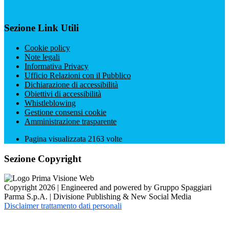
Sezione Link Utili
Cookie policy
Note legali
Informativa Privacy
Ufficio Relazioni con il Pubblico
Dichiarazione di accessibilità
Obiettivi di accessibilità
Whistleblowing
Gestione consensi cookie
Amministrazione trasparente
Pagina visualizzata
2163
volte
Sezione Copyright
Copyright 2026 | Engineered and powered by Gruppo Spaggiari
Parma S.p.A. | Divisione Publishing & New Social Media
Disclaimer trattamento dati personali