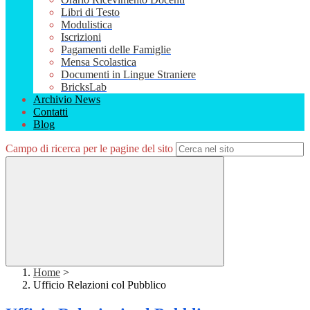
Libri di Testo
Modulistica
Iscrizioni
Pagamenti delle Famiglie
Mensa Scolastica
Documenti in Lingue Straniere
BricksLab
Archivio News
Contatti
Blog
Campo di ricerca per le pagine del sito
Home
>
Ufficio Relazioni col Pubblico