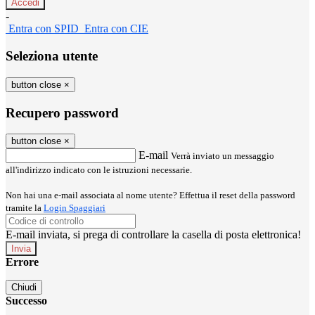
-
Entra con SPID
Entra con CIE
Seleziona utente
button close
×
Recupero password
button close
×
E-mail
Verrà inviato un messaggio
all'indirizzo indicato con le istruzioni necessarie.
Non hai una e-mail associata al nome utente? Effettua il reset della password
tramite la
Login Spaggiari
E-mail inviata, si prega di controllare la casella di posta elettronica!
Errore
Chiudi
Successo