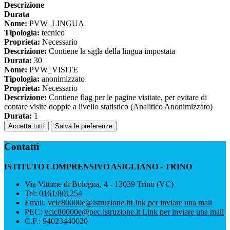
Descrizione
Durata
Nome:
PVW_LINGUA
Tipologia:
tecnico
Proprieta:
Necessario
Descrizione:
Contiene la sigla della lingua impostata
Durata:
30
Nome:
PVW_VISITE
Tipologia:
anonimizzato
Proprieta:
Necessario
Descrizione:
Contiene flag per le pagine visitate, per evitare di
contare visite doppie a livello statistico (Analitico Anonimizzato)
Durata:
1
Accetta tutti
Salva le preferenze
Contatti
ISTITUTO COMPRENSIVO ASIGLIANO - TRINO
Via Vittime di Bologna, 4 - 13039 Trino (VC)
Tel:
0161/801254
Email:
vcic80000e@istruzione.it
Link per inviare una mail
PEC:
vcic80000e@pec.istruzione.it
Link per inviare una mail
C.F.: 94023440020