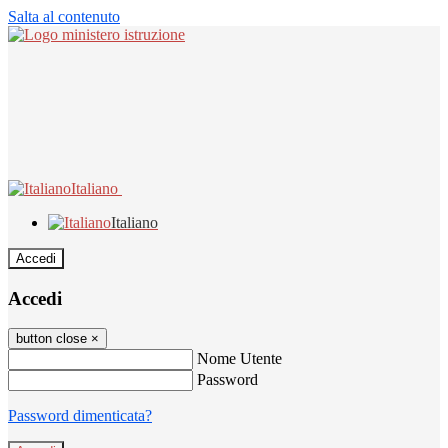
Salta al contenuto
Italiano
Italiano
Accedi
Accedi
button close
×
Nome Utente
Password
Password dimenticata?