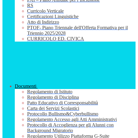
RS
Curricolo Verticale
Certificazioni Linguistiche
Atto di Indirizzo
PTOF- Piano Triennale dell'Offerta Formativa per il
Triennio 2025/2028
CURRICOLO ED. CIVICA
Documenti
Regolamento di Istituto
Regolamento di Disciplina
Patto Educativo di Corresponsabilità
Carta dei Servizi Scolastici
Protocollo Bullismo&Cyberbullismo
Regolamento Accesso agli Atti Amministrativi
Protocollo di Accoglienza per gli Alunni con
Background Migratorio
Regolamento Utilizzo Piattaforma G-Suite