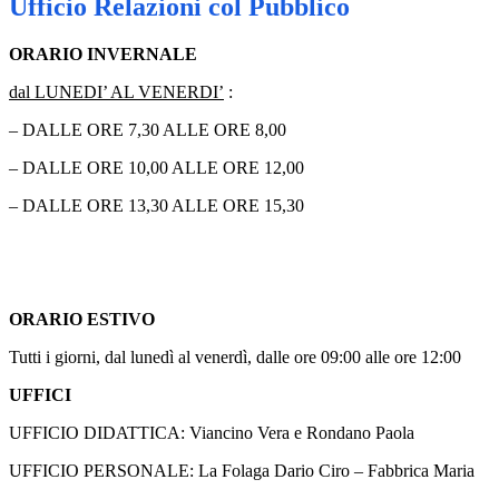
Ufficio Relazioni col Pubblico
ORARIO INVERNALE
dal LUNEDI’ AL VENERDI’
:
– DALLE ORE 7,30 ALLE ORE 8,00
– DALLE ORE 10,00 ALLE ORE 12,00
– DALLE ORE 13,30 ALLE ORE 15,30
ORARIO ESTIVO
Tutti i giorni, dal lunedì al venerdì, dalle ore 09:00 alle ore 12:00
UFFICI
UFFICIO DIDATTICA: Viancino Vera e Rondano Paola
UFFICIO PERSONALE: La Folaga Dario Ciro – Fabbrica Maria