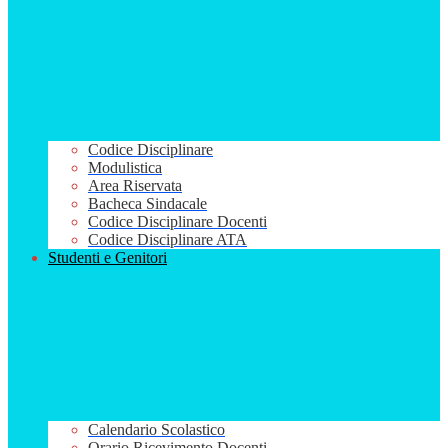
Codice Disciplinare
Modulistica
Area Riservata
Bacheca Sindacale
Codice Disciplinare Docenti
Codice Disciplinare ATA
Studenti e Genitori
Calendario Scolastico
Orario Ricevimento Docenti