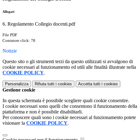
Allegati
6. Regolamento Collegio docenti.pdf
File PDF
Contatore click: 78
Notizie
Questo sito o gli strumenti terzi da questo utilizzati si avvalgono di
cookie necessari al funzionamento ed utili alle finalità illustrate nella
COOKIE POLICY
.
Personalizza
Rifiuta tutti
i cookies
Accetta tutti
i cookies
Gestione cookie
In questa schermata è possibile scegliere quali cookie consentire.
I cookie necessari sono quelli che consentono il funzionamento della
piattaforma e non è possibile disabilitarli.
Per conoscere quali sono i cookie necessari al funzionamento potete
visionare la
COOKIE POLICY
.
Cookie necessari per il funzionamento