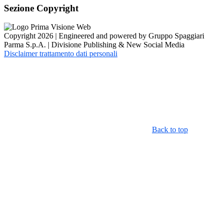
Sezione Copyright
Copyright 2026 | Engineered and powered by Gruppo Spaggiari
Parma S.p.A. | Divisione Publishing & New Social Media
Disclaimer trattamento dati personali
Back to top