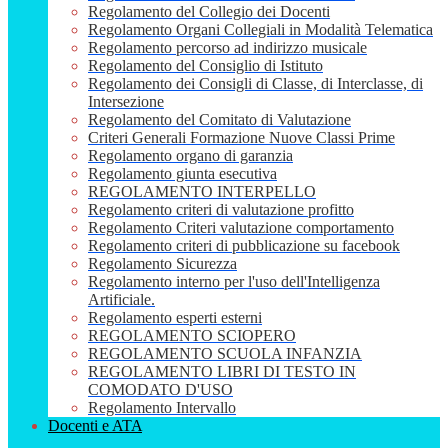
Regolamento del Collegio dei Docenti
Regolamento Organi Collegiali in Modalità Telematica
Regolamento percorso ad indirizzo musicale
Regolamento del Consiglio di Istituto
Regolamento dei Consigli di Classe, di Interclasse, di
Intersezione
Regolamento del Comitato di Valutazione
Criteri Generali Formazione Nuove Classi Prime
Regolamento organo di garanzia
Regolamento giunta esecutiva
REGOLAMENTO INTERPELLO
Regolamento criteri di valutazione profitto
Regolamento Criteri valutazione comportamento
Regolamento criteri di pubblicazione su facebook
Regolamento Sicurezza
Regolamento interno per l'uso dell'Intelligenza
Artificiale.
Regolamento esperti esterni
REGOLAMENTO SCIOPERO
REGOLAMENTO SCUOLA INFANZIA
REGOLAMENTO LIBRI DI TESTO IN
COMODATO D'USO
Regolamento Intervallo
Docenti e ATA