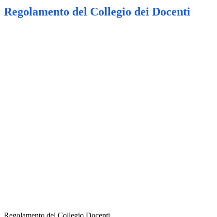
Regolamento del Collegio dei Docenti
Regolamento del Collegio Docenti