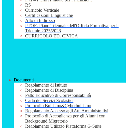
RS
Curricolo Verticale
Certificazioni Linguistiche
Atto di Indirizzo
PTOF- Piano Triennale dell'Offerta Formativa per il
Triennio 2025/2028
CURRICOLO ED. CIVICA
Documenti
Regolamento di Istituto
Regolamento di Disciplina
Patto Educativo di Corresponsabilità
Carta dei Servizi Scolastici
Protocollo Bullismo&Cyberbullismo
Regolamento Accesso agli Atti Amministrativi
Protocollo di Accoglienza per gli Alunni con
Background Migratorio
Regolamento Utilizzo Piattaforma G-Suite