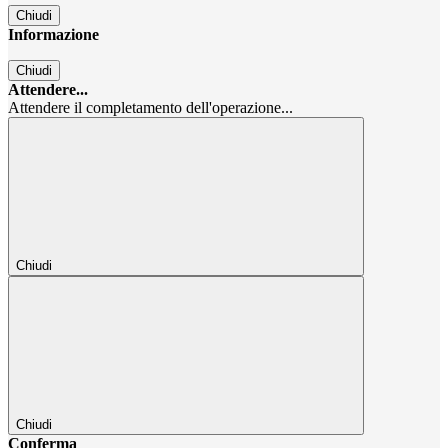
Chiudi
Informazione
Chiudi
Attendere...
Attendere il completamento dell'operazione...
Chiudi
Chiudi
Conferma