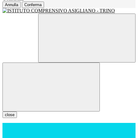
Annulla
Conferma
close