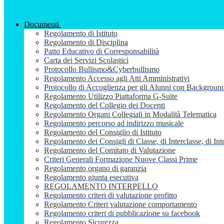
Documenti
Regolamento di Istituto
Regolamento di Disciplina
Patto Educativo di Corresponsabilità
Carta dei Servizi Scolastici
Protocollo Bullismo&Cyberbullismo
Regolamento Accesso agli Atti Amministrativi
Protocollo di Accoglienza per gli Alunni con Backgroun
Regolamento Utilizzo Piattaforma G-Suite
Regolamento del Collegio dei Docenti
Regolamento Organi Collegiali in Modalità Telematica
Regolamento percorso ad indirizzo musicale
Regolamento del Consiglio di Istituto
Regolamento dei Consigli di Classe, di Interclasse, di Int
Regolamento del Comitato di Valutazione
Criteri Generali Formazione Nuove Classi Prime
Regolamento organo di garanzia
Regolamento giunta esecutiva
REGOLAMENTO INTERPELLO
Regolamento criteri di valutazione profitto
Regolamento Criteri valutazione comportamento
Regolamento criteri di pubblicazione su facebook
Regolamento Sicurezza