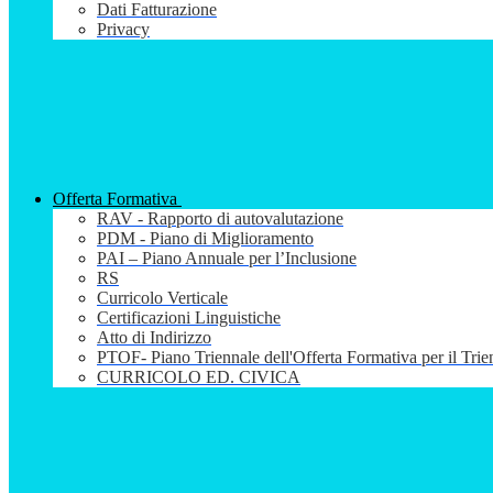
Dati Fatturazione
Privacy
Offerta Formativa
RAV - Rapporto di autovalutazione
PDM - Piano di Miglioramento
PAI – Piano Annuale per l’Inclusione
RS
Curricolo Verticale
Certificazioni Linguistiche
Atto di Indirizzo
PTOF- Piano Triennale dell'Offerta Formativa per il Tri
CURRICOLO ED. CIVICA