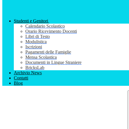
Studenti e Genitori
Calendario Scolastico
Orario Ricevimento Docenti
Libri di Testo
Modulistica
Iscrizioni
Pagamenti delle Famiglie
Mensa Scolastica
Documenti in Lingue Straniere
BricksLab
Archivio News
Contatti
Blog