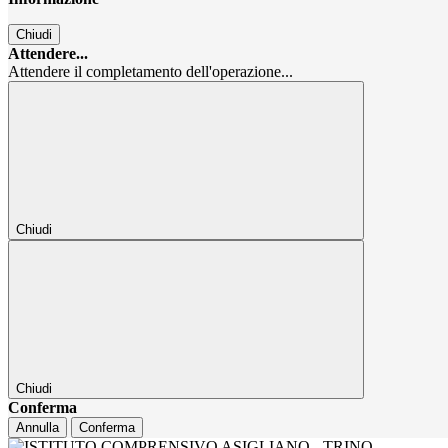
Chiudi
Attendere...
Attendere il completamento dell'operazione...
Chiudi
Chiudi
Conferma
Annulla
Conferma