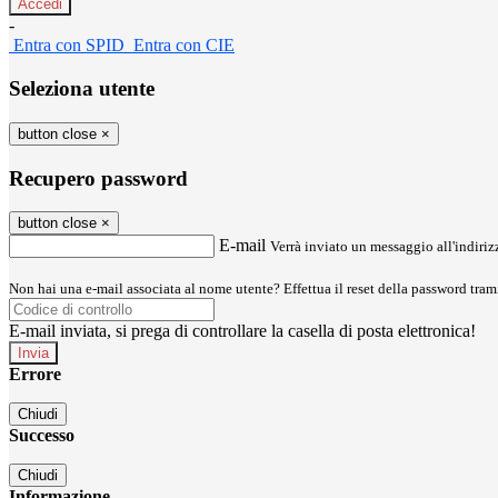
-
Entra con SPID
Entra con CIE
Seleziona utente
button close
×
Recupero password
button close
×
E-mail
Verrà inviato un messaggio all'indirizz
Non hai una e-mail associata al nome utente? Effettua il reset della password tram
E-mail inviata, si prega di controllare la casella di posta elettronica!
Errore
Chiudi
Successo
Chiudi
Informazione