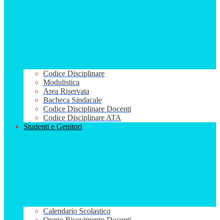
Codice Disciplinare
Modulistica
Area Riservata
Bacheca Sindacale
Codice Disciplinare Docenti
Codice Disciplinare ATA
Studenti e Genitori
Calendario Scolastico
Orario Ricevimento Docenti