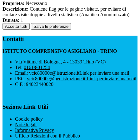
Proprieta:
Necessario
Descrizione:
Contiene flag per le pagine visitate, per evitare di
contare visite doppie a livello statistico (Analitico Anonimizzato)
Durata:
1
Accetta tutti
Salva le preferenze
Contatti
ISTITUTO COMPRENSIVO ASIGLIANO - TRINO
Via Vittime di Bologna, 4 - 13039 Trino (VC)
Tel:
0161/801254
Email:
vcic80000e@istruzione.it
Link per inviare una mail
PEC:
vcic80000e@pec.istruzione.it
Link per inviare una mail
C.F.: 94023440020
Sezione Link Utili
Cookie policy
Note legali
Informativa Privacy
Ufficio Relazioni con il Pubblico