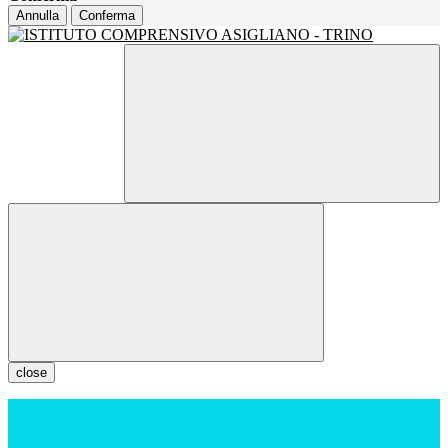
Annulla
Conferma
close