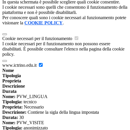
In questa schermata è possibile scegliere quali cookie consentire.
I cookie necessari sono quelli che consentono il funzionamento della
piattaforma e non è possibile disabilitarli.
Per conoscere quali sono i cookie necessari al funzionamento potete
visionare la
COOKIE POLICY
.
Cookie necessari per il funzionamento
I cookie necessari per il funzionamento non possono essere
disabilitati. È possibile consultare l'elenco nella pagina della cookie
policy.
www.ictrino.edu.it
Nome
Tipologia
Proprieta
Descrizione
Durata
Nome:
PVW_LINGUA
Tipologia:
tecnico
Proprieta:
Necessario
Descrizione:
Contiene la sigla della lingua impostata
Durata:
30
Nome:
PVW_VISITE
Tipologia:
anonimizzato