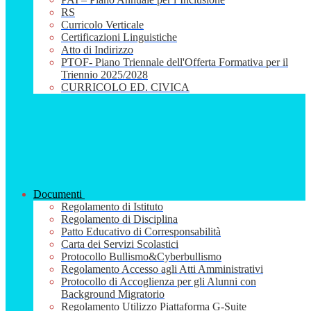
RS
Curricolo Verticale
Certificazioni Linguistiche
Atto di Indirizzo
PTOF- Piano Triennale dell'Offerta Formativa per il
Triennio 2025/2028
CURRICOLO ED. CIVICA
Documenti
Regolamento di Istituto
Regolamento di Disciplina
Patto Educativo di Corresponsabilità
Carta dei Servizi Scolastici
Protocollo Bullismo&Cyberbullismo
Regolamento Accesso agli Atti Amministrativi
Protocollo di Accoglienza per gli Alunni con
Background Migratorio
Regolamento Utilizzo Piattaforma G-Suite