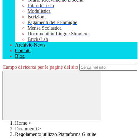
Libri di Testo
Modulistica
Iscrizioni
Pagamenti delle Famiglie
Mensa Scolastica
Documenti in Lingue Straniere
BricksLab
Archivio News
Contatti
Blog
Campo di ricerca per le pagine del sito
Home
>
Documenti
>
Regolamento utilizzo Piattaforma G-suite