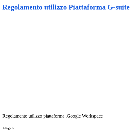
Regolamento utilizzo Piattaforma G-suite
Regolamento utilizzo piattaforma..Google Workspace
Allegati