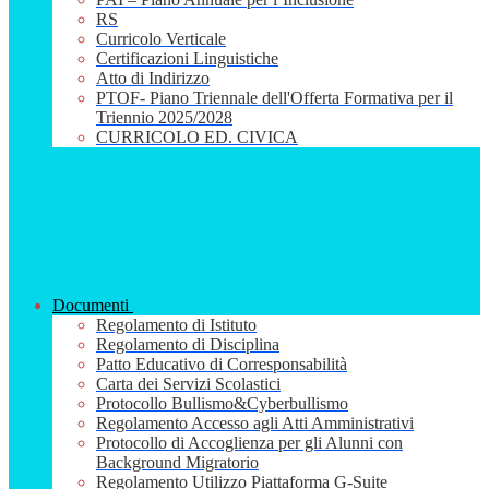
RS
Curricolo Verticale
Certificazioni Linguistiche
Atto di Indirizzo
PTOF- Piano Triennale dell'Offerta Formativa per il
Triennio 2025/2028
CURRICOLO ED. CIVICA
Documenti
Regolamento di Istituto
Regolamento di Disciplina
Patto Educativo di Corresponsabilità
Carta dei Servizi Scolastici
Protocollo Bullismo&Cyberbullismo
Regolamento Accesso agli Atti Amministrativi
Protocollo di Accoglienza per gli Alunni con
Background Migratorio
Regolamento Utilizzo Piattaforma G-Suite