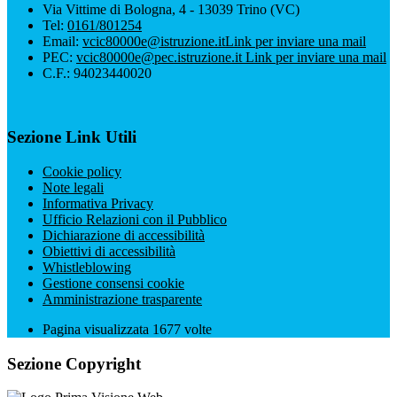
Via Vittime di Bologna, 4 - 13039 Trino (VC)
Tel:
0161/801254
Email:
vcic80000e@istruzione.it
Link per inviare una mail
PEC:
vcic80000e@pec.istruzione.it
Link per inviare una mail
C.F.: 94023440020
Sezione Link Utili
Cookie policy
Note legali
Informativa Privacy
Ufficio Relazioni con il Pubblico
Dichiarazione di accessibilità
Obiettivi di accessibilità
Whistleblowing
Gestione consensi cookie
Amministrazione trasparente
Pagina visualizzata
1677
volte
Sezione Copyright