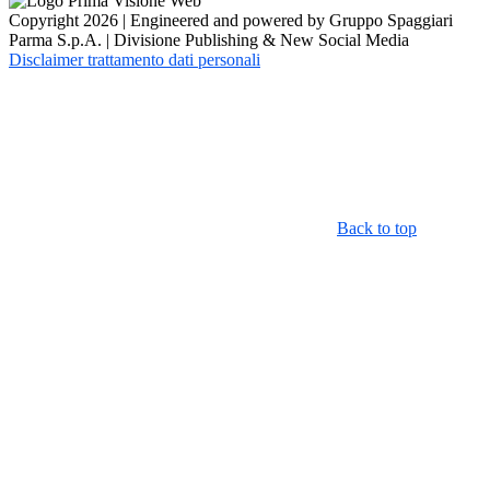
Copyright 2026 | Engineered and powered by Gruppo Spaggiari
Parma S.p.A. | Divisione Publishing & New Social Media
Disclaimer trattamento dati personali
Back to top