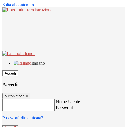
Salta al contenuto
Italiano
Italiano
Accedi
Accedi
button close
×
Nome Utente
Password
Password dimenticata?