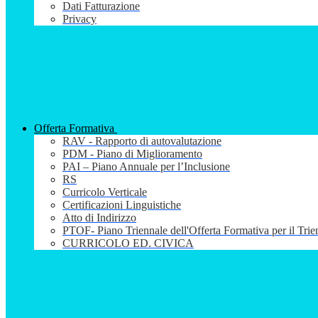
Dati Fatturazione
Privacy
Offerta Formativa
RAV - Rapporto di autovalutazione
PDM - Piano di Miglioramento
PAI – Piano Annuale per l’Inclusione
RS
Curricolo Verticale
Certificazioni Linguistiche
Atto di Indirizzo
PTOF- Piano Triennale dell'Offerta Formativa per il Tri
CURRICOLO ED. CIVICA