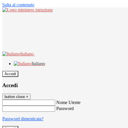
Salta al contenuto
Italiano
Italiano
Accedi
Accedi
button close
×
Nome Utente
Password
Password dimenticata?