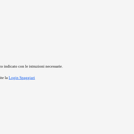
o indicato con le istruzioni necessarie.
ite la
Login Spaggiari