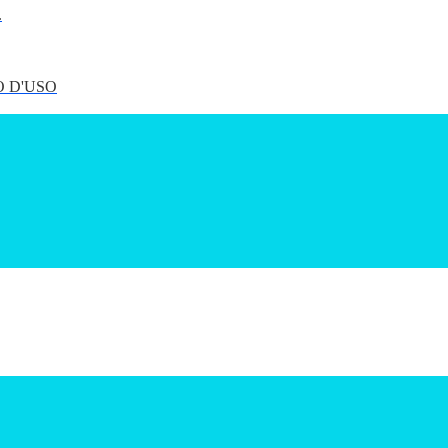
.
O D'USO