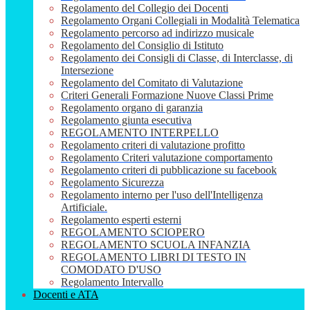
Regolamento del Collegio dei Docenti
Regolamento Organi Collegiali in Modalità Telematica
Regolamento percorso ad indirizzo musicale
Regolamento del Consiglio di Istituto
Regolamento dei Consigli di Classe, di Interclasse, di
Intersezione
Regolamento del Comitato di Valutazione
Criteri Generali Formazione Nuove Classi Prime
Regolamento organo di garanzia
Regolamento giunta esecutiva
REGOLAMENTO INTERPELLO
Regolamento criteri di valutazione profitto
Regolamento Criteri valutazione comportamento
Regolamento criteri di pubblicazione su facebook
Regolamento Sicurezza
Regolamento interno per l'uso dell'Intelligenza
Artificiale.
Regolamento esperti esterni
REGOLAMENTO SCIOPERO
REGOLAMENTO SCUOLA INFANZIA
REGOLAMENTO LIBRI DI TESTO IN
COMODATO D'USO
Regolamento Intervallo
Docenti e ATA