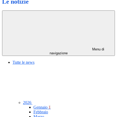
Le notizie
Menu di
navigazione
Tutte le news
2026
Gennaio
1
Febbraio
Marzo