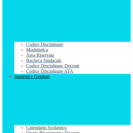
Codice Disciplinare
Modulistica
Area Riservata
Bacheca Sindacale
Codice Disciplinare Docenti
Codice Disciplinare ATA
Studenti e Genitori
Calendario Scolastico
Orario Ricevimento Docenti