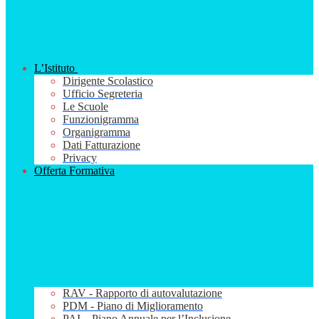
L’Istituto
Dirigente Scolastico
Ufficio Segreteria
Le Scuole
Funzionigramma
Organigramma
Dati Fatturazione
Privacy
Offerta Formativa
RAV - Rapporto di autovalutazione
PDM - Piano di Miglioramento
PAI – Piano Annuale per l’Inclusione