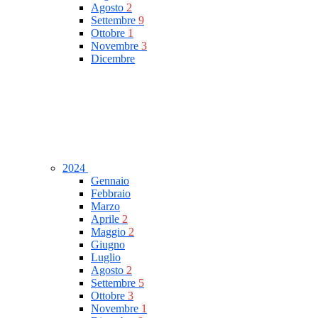
Agosto
2
Settembre
9
Ottobre
1
Novembre
3
Dicembre
2024
Gennaio
Febbraio
Marzo
Aprile
2
Maggio
2
Giugno
Luglio
Agosto
2
Settembre
5
Ottobre
3
Novembre
1