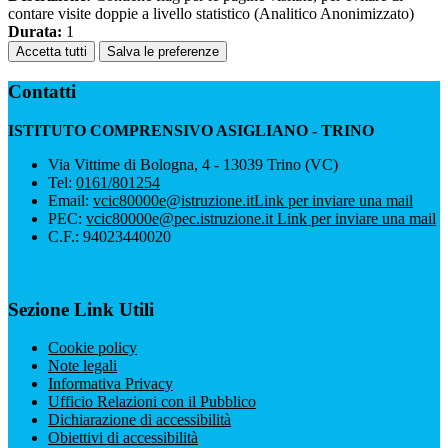
contare visite doppie a livello statistico (Analitico Anonimizzato)
Durata:
1
Accetta tutti
Salva le preferenze
Contatti
ISTITUTO COMPRENSIVO ASIGLIANO - TRINO
Via Vittime di Bologna, 4 - 13039 Trino (VC)
Tel:
0161/801254
Email:
vcic80000e@istruzione.it
Link per inviare una mail
PEC:
vcic80000e@pec.istruzione.it
Link per inviare una mail
C.F.: 94023440020
Sezione Link Utili
Cookie policy
Note legali
Informativa Privacy
Ufficio Relazioni con il Pubblico
Dichiarazione di accessibilità
Obiettivi di accessibilità