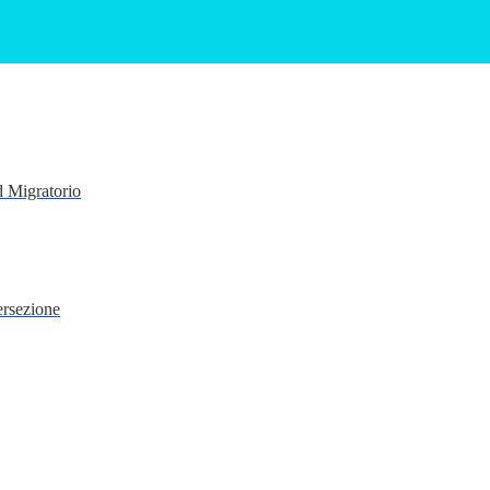
d Migratorio
ersezione