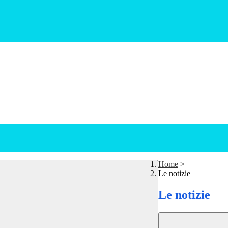
Home
>
Le notizie
Le notizie