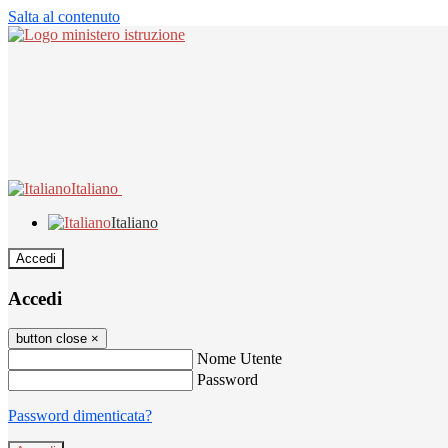
Salta al contenuto
Italiano
Italiano
Accedi
Accedi
button close
×
Nome Utente
Password
Password dimenticata?