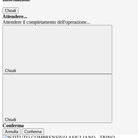
Chiudi
Attendere...
Attendere il completamento dell'operazione...
Chiudi
Chiudi
Conferma
Annulla
Conferma