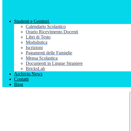
Studenti e Genitori
Calendario Scolastico
Orario Ricevimento Docenti
Libri di Testo
Modulistica
Iscrizioni
Pagamenti delle Famiglie
Mensa Scolastica
Documenti in Lingue Straniere
BricksLab
Archivio News
Contatti
Blog