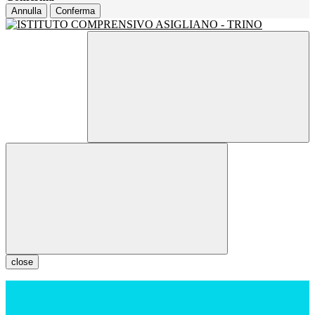
Annulla
Conferma
close