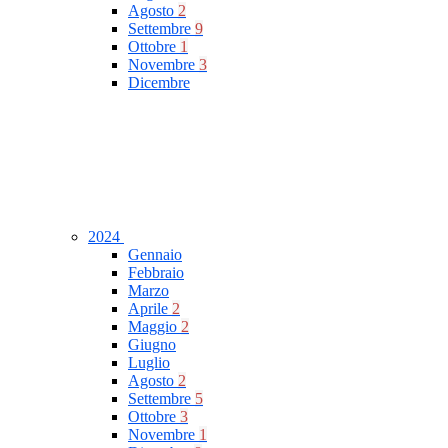
Agosto
2
Settembre
9
Ottobre
1
Novembre
3
Dicembre
2024
Gennaio
Febbraio
Marzo
Aprile
2
Maggio
2
Giugno
Luglio
Agosto
2
Settembre
5
Ottobre
3
Novembre
1