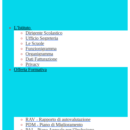
L’Istituto
Dirigente Scolastico
Ufficio Segreteria
Le Scuole
Funzionigramma
Organigramma
Dati Fatturazione
Privacy
Offerta Formativa
RAV - Rapporto di autovalutazione
PDM - Piano di Miglioramento
PAI – Piano Annuale per l’Inclusione