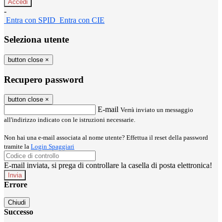
-
Entra con SPID
Entra con CIE
Seleziona utente
button close
×
Recupero password
button close
×
E-mail
Verrà inviato un messaggio
all'indirizzo indicato con le istruzioni necessarie.
Non hai una e-mail associata al nome utente? Effettua il reset della password
tramite la
Login Spaggiari
E-mail inviata, si prega di controllare la casella di posta elettronica!
Errore
Chiudi
Successo