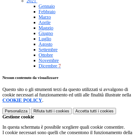
2021
Gennaio
Febbraio
Marzo
Aprile
Maggio
Giugno
Luglio
Agosto
Settembre
Ottobre
Novembre
Dicembre
7
Nessun contenuto da visualizzare
Questo sito o gli strumenti terzi da questo utilizzati si avvalgono di
cookie necessari al funzionamento ed utili alle finalità illustrate nella
COOKIE POLICY
.
Personalizza
Rifiuta tutti
i cookies
Accetta tutti
i cookies
Gestione cookie
In questa schermata è possibile scegliere quali cookie consentire.
I cookie necessari sono quelli che consentono il funzionamento della