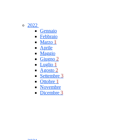
2022
Gennaio
Febbraio
Marzo
1
Aprile
Maggio
Giugno
2
Luglio
1
Agosto
2
Settembre
3
Ottobre
1
Novembre
Dicembre
3