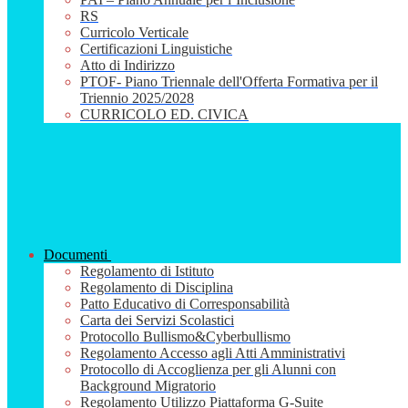
RS
Curricolo Verticale
Certificazioni Linguistiche
Atto di Indirizzo
PTOF- Piano Triennale dell'Offerta Formativa per il
Triennio 2025/2028
CURRICOLO ED. CIVICA
Documenti
Regolamento di Istituto
Regolamento di Disciplina
Patto Educativo di Corresponsabilità
Carta dei Servizi Scolastici
Protocollo Bullismo&Cyberbullismo
Regolamento Accesso agli Atti Amministrativi
Protocollo di Accoglienza per gli Alunni con
Background Migratorio
Regolamento Utilizzo Piattaforma G-Suite