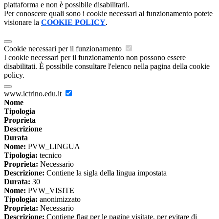
piattaforma e non è possibile disabilitarli.
Per conoscere quali sono i cookie necessari al funzionamento potete
visionare la
COOKIE POLICY
.
Cookie necessari per il funzionamento
I cookie necessari per il funzionamento non possono essere
disabilitati. È possibile consultare l'elenco nella pagina della cookie
policy.
www.ictrino.edu.it
Nome
Tipologia
Proprieta
Descrizione
Durata
Nome:
PVW_LINGUA
Tipologia:
tecnico
Proprieta:
Necessario
Descrizione:
Contiene la sigla della lingua impostata
Durata:
30
Nome:
PVW_VISITE
Tipologia:
anonimizzato
Proprieta:
Necessario
Descrizione:
Contiene flag per le pagine visitate, per evitare di