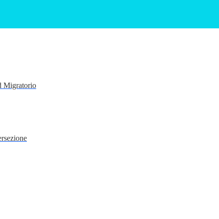
d Migratorio
ersezione