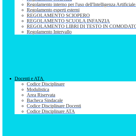
Regolamento interno per l'uso dell'Intelligenza Artificiale
Regolamento esperti esterni
REGOLAMENTO SCIOPERO
REGOLAMENTO SCUOLA INFANZIA
REGOLAMENTO LIBRI DI TESTO IN COMODAT
Regolamento Intervallo
Docenti e ATA
Codice Disciplinare
Modulistica
Area Riservata
Bacheca Sindacale
Codice Disciplinare Docenti
Codice Disciplinare ATA