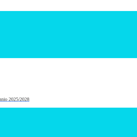
ennio 2025/2028