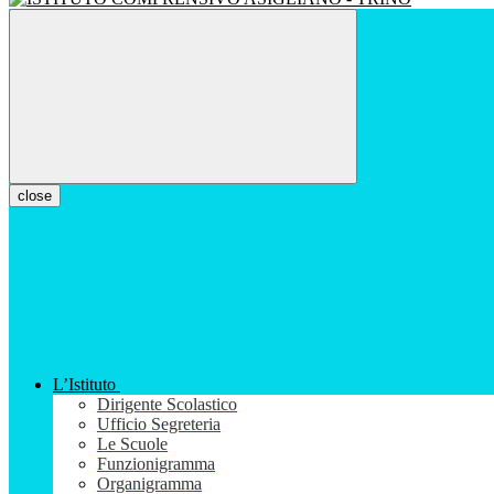
close
L’Istituto
Dirigente Scolastico
Ufficio Segreteria
Le Scuole
Funzionigramma
Organigramma