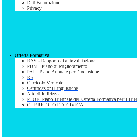
Dati Fatturazione
Privacy
Offerta Formativa
RAV - Rapporto di autovalutazione
PDM - Piano di Miglioramento
PAI – Piano Annuale per l’Inclusione
RS
Curricolo Verticale
Certificazioni Linguistiche
Atto di Indirizzo
PTOF- Piano Triennale dell'Offerta Formativa per il Tri
CURRICOLO ED. CIVICA