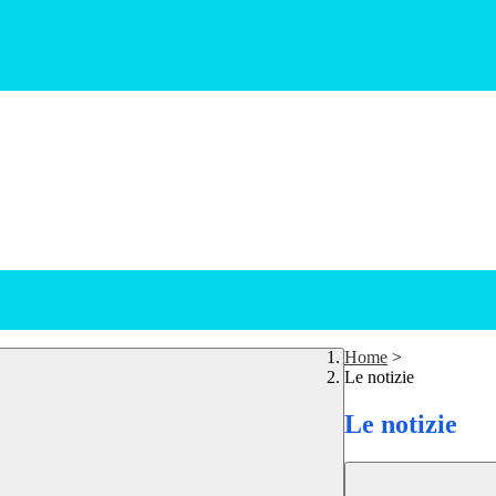
Home
>
Le notizie
Le notizie