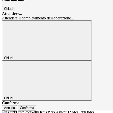
Chiudi
Attendere...
Attendere il completamento dell'operazione...
Chiudi
Chiudi
Conferma
Annulla
Conferma