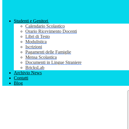
Studenti e Genitori
Calendario Scolastico
Orario Ricevimento Docenti
Libri di Testo
Modulistica
Iscrizioni
Pagamenti delle Famiglie
Mensa Scolastica
Documenti in Lingue Straniere
BricksLab
Archivio News
Contatti
Blog