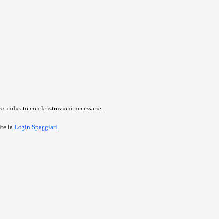
o indicato con le istruzioni necessarie.
ite la
Login Spaggiari