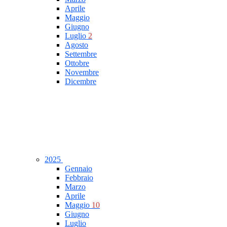
Aprile
Maggio
Giugno
Luglio
2
Agosto
Settembre
Ottobre
Novembre
Dicembre
2025
Gennaio
Febbraio
Marzo
Aprile
Maggio
10
Giugno
Luglio