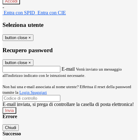
-
Entra con SPID
Entra con CIE
Seleziona utente
button close
×
Recupero password
button close
×
E-mail
Verrà inviato un messaggio
all'indirizzo indicato con le istruzioni necessarie.
Non hai una e-mail associata al nome utente? Effettua il reset della password
tramite la
Login Spaggiari
E-mail inviata, si prega di controllare la casella di posta elettronica!
Errore
Chiudi
Successo