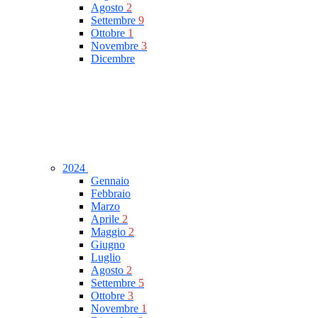
Agosto
2
Settembre
9
Ottobre
1
Novembre
3
Dicembre
2024
Gennaio
Febbraio
Marzo
Aprile
2
Maggio
2
Giugno
Luglio
Agosto
2
Settembre
5
Ottobre
3
Novembre
1