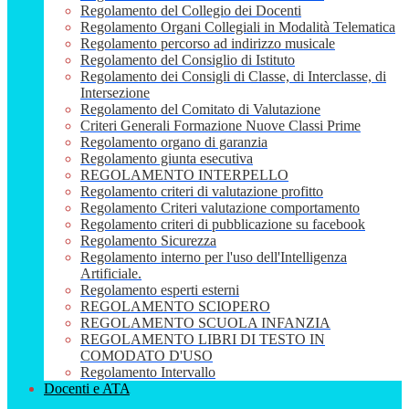
Regolamento del Collegio dei Docenti
Regolamento Organi Collegiali in Modalità Telematica
Regolamento percorso ad indirizzo musicale
Regolamento del Consiglio di Istituto
Regolamento dei Consigli di Classe, di Interclasse, di
Intersezione
Regolamento del Comitato di Valutazione
Criteri Generali Formazione Nuove Classi Prime
Regolamento organo di garanzia
Regolamento giunta esecutiva
REGOLAMENTO INTERPELLO
Regolamento criteri di valutazione profitto
Regolamento Criteri valutazione comportamento
Regolamento criteri di pubblicazione su facebook
Regolamento Sicurezza
Regolamento interno per l'uso dell'Intelligenza
Artificiale.
Regolamento esperti esterni
REGOLAMENTO SCIOPERO
REGOLAMENTO SCUOLA INFANZIA
REGOLAMENTO LIBRI DI TESTO IN
COMODATO D'USO
Regolamento Intervallo
Docenti e ATA