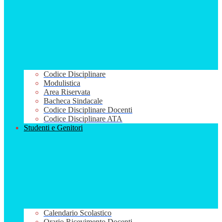
Codice Disciplinare
Modulistica
Area Riservata
Bacheca Sindacale
Codice Disciplinare Docenti
Codice Disciplinare ATA
Studenti e Genitori
Calendario Scolastico
Orario Ricevimento Docenti