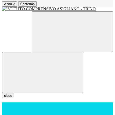
Annulla
Conferma
close