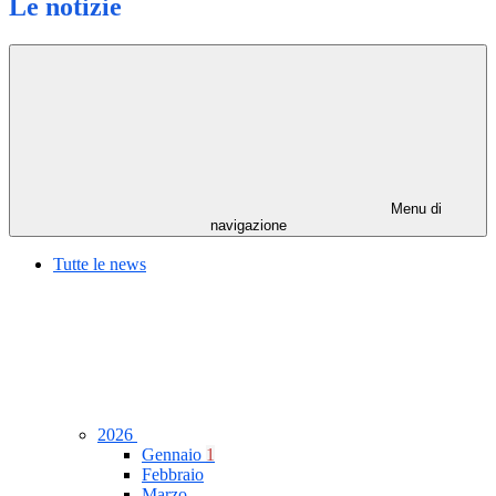
Le notizie
Menu di
navigazione
Tutte le news
2026
Gennaio
1
Febbraio
Marzo