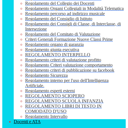
Regolamento del Collegio dei Docenti
Regolamento Organi Collegiali in Modalità Telematica
Regolamento percorso ad indirizzo musicale
Regolamento del Consiglio di Istituto
Regolamento dei Consigli di Classe, di Interclasse, di
Intersezione
Regolamento del Comitato di Valutazione
Criteri Generali Formazione Nuove Classi Prime
Regolamento organo di garanzia
Regolamento giunta esecutiva
REGOLAMENTO INTERPELLO
Regolamento criteri di valutazione profitto
Regolamento Criteri valutazione comportamento
Regolamento criteri di pubblicazione su facebook
Regolamento Sicurezza
Regolamento interno per l'uso dell'Intelligenza
Artificiale.
Regolamento esperti esterni
REGOLAMENTO SCIOPERO
REGOLAMENTO SCUOLA INFANZIA
REGOLAMENTO LIBRI DI TESTO IN
COMODATO D'USO
Regolamento Intervallo
Docenti e ATA