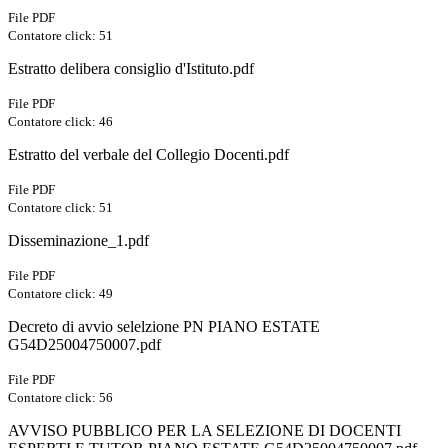
File PDF
Contatore click: 51
Estratto delibera consiglio d'Istituto.pdf
File PDF
Contatore click: 46
Estratto del verbale del Collegio Docenti.pdf
File PDF
Contatore click: 51
Disseminazione_1.pdf
File PDF
Contatore click: 49
Decreto di avvio selelzione PN PIANO ESTATE
G54D25004750007.pdf
File PDF
Contatore click: 56
AVVISO PUBBLICO PER LA SELEZIONE DI DOCENTI