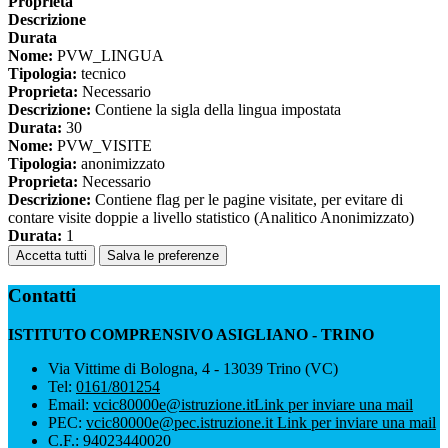
Proprieta
Descrizione
Durata
Nome:
PVW_LINGUA
Tipologia:
tecnico
Proprieta:
Necessario
Descrizione:
Contiene la sigla della lingua impostata
Durata:
30
Nome:
PVW_VISITE
Tipologia:
anonimizzato
Proprieta:
Necessario
Descrizione:
Contiene flag per le pagine visitate, per evitare di
contare visite doppie a livello statistico (Analitico Anonimizzato)
Durata:
1
Accetta tutti
Salva le preferenze
Contatti
ISTITUTO COMPRENSIVO ASIGLIANO - TRINO
Via Vittime di Bologna, 4 - 13039 Trino (VC)
Tel:
0161/801254
Email:
vcic80000e@istruzione.it
Link per inviare una mail
PEC:
vcic80000e@pec.istruzione.it
Link per inviare una mail
C.F.: 94023440020