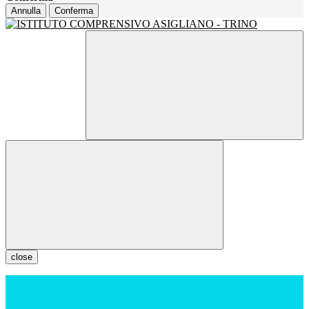
Annulla
Conferma
close