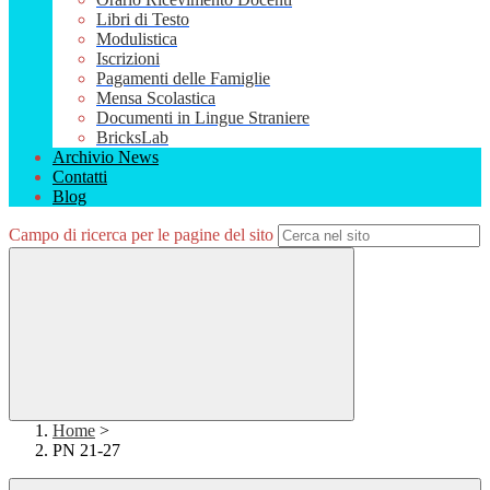
Libri di Testo
Modulistica
Iscrizioni
Pagamenti delle Famiglie
Mensa Scolastica
Documenti in Lingue Straniere
BricksLab
Archivio News
Contatti
Blog
Campo di ricerca per le pagine del sito
Home
>
PN 21-27