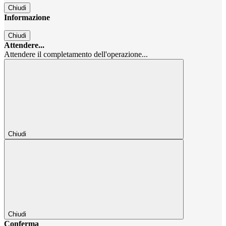
Chiudi
Informazione
Chiudi
Attendere...
Attendere il completamento dell'operazione...
Chiudi
Chiudi
Conferma