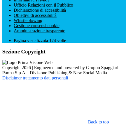
Ufficio Relazioni con il Pubblico
Dichiarazione di accessibilità
Obiettivi di accessibilità
Whistleblowing
Gestione consensi cookie
Amministrazione trasparente
Pagina visualizzata
174
volte
Sezione Copyright
Copyright 2026 | Engineered and powered by Gruppo Spaggiari
Parma S.p.A. | Divisione Publishing & New Social Media
Disclaimer trattamento dati personali
Back to top