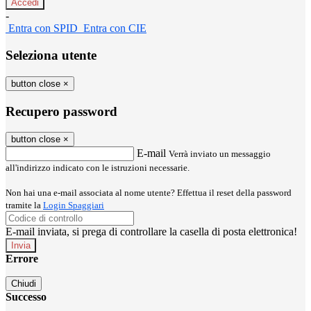
-
Entra con SPID
Entra con CIE
Seleziona utente
button close
×
Recupero password
button close
×
E-mail
Verrà inviato un messaggio
all'indirizzo indicato con le istruzioni necessarie.
Non hai una e-mail associata al nome utente? Effettua il reset della password
tramite la
Login Spaggiari
E-mail inviata, si prega di controllare la casella di posta elettronica!
Errore
Chiudi
Successo