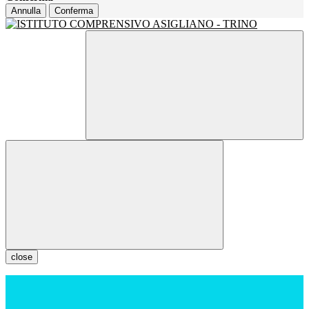
Annulla
Conferma
close