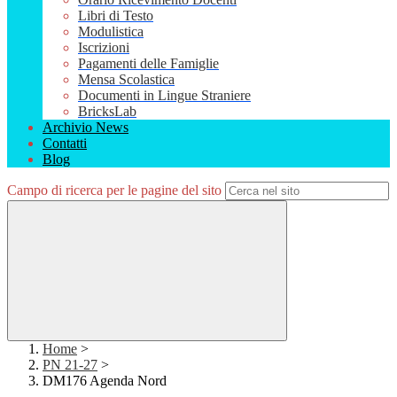
Libri di Testo
Modulistica
Iscrizioni
Pagamenti delle Famiglie
Mensa Scolastica
Documenti in Lingue Straniere
BricksLab
Archivio News
Contatti
Blog
Campo di ricerca per le pagine del sito
Home
>
PN 21-27
>
DM176 Agenda Nord