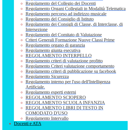
Regolamento del Collegio dei Docenti
Regolamento Organi Collegiali in Modalità Telematica
Regolamento percorso ad indirizzo musicale
Regolamento del Consiglio di Istituto
Regolamento dei Consigli di Classe, di Interclasse, di
Intersezione
Regolamento del Comitato di Valutazione
Criteri Generali Formazione Nuove Classi Prime
Regolamento organo di garanzia
Regolamento giunta esecutiva
REGOLAMENTO INTERPELLO
Regolamento criteri di valutazione profitto
Regolamento Criteri valutazione comportamento
Regolamento criteri di pubblicazione su facebook
Regolamento Sicurezza
Regolamento interno per l'uso dell'Intelligenza
Artificiale.
Regolamento esperti esterni
REGOLAMENTO SCIOPERO
REGOLAMENTO SCUOLA INFANZIA
REGOLAMENTO LIBRI DI TESTO IN
COMODATO D'USO
Regolamento Intervallo
Docenti e ATA