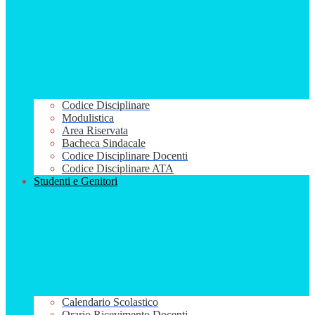
Codice Disciplinare
Modulistica
Area Riservata
Bacheca Sindacale
Codice Disciplinare Docenti
Codice Disciplinare ATA
Studenti e Genitori
Calendario Scolastico
Orario Ricevimento Docenti