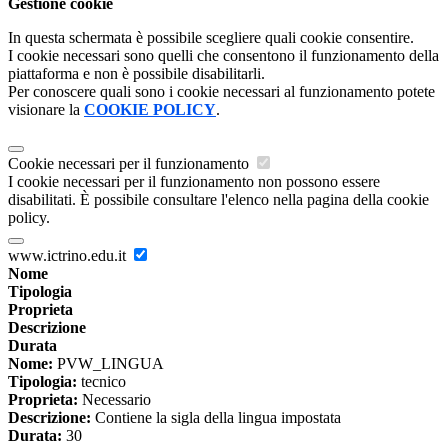
Gestione cookie
In questa schermata è possibile scegliere quali cookie consentire.
I cookie necessari sono quelli che consentono il funzionamento della
piattaforma e non è possibile disabilitarli.
Per conoscere quali sono i cookie necessari al funzionamento potete
visionare la
COOKIE POLICY
.
Cookie necessari per il funzionamento
I cookie necessari per il funzionamento non possono essere
disabilitati. È possibile consultare l'elenco nella pagina della cookie
policy.
www.ictrino.edu.it
Nome
Tipologia
Proprieta
Descrizione
Durata
Nome:
PVW_LINGUA
Tipologia:
tecnico
Proprieta:
Necessario
Descrizione:
Contiene la sigla della lingua impostata
Durata:
30