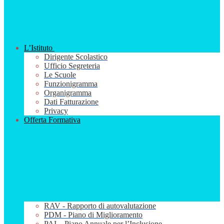
L’Istituto
Dirigente Scolastico
Ufficio Segreteria
Le Scuole
Funzionigramma
Organigramma
Dati Fatturazione
Privacy
Offerta Formativa
RAV - Rapporto di autovalutazione
PDM - Piano di Miglioramento
PAI – Piano Annuale per l’Inclusione