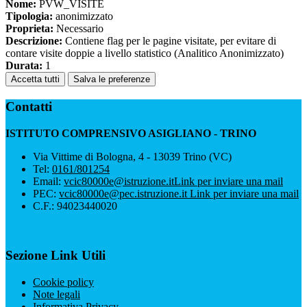
Nome:
PVW_VISITE
Tipologia:
anonimizzato
Proprieta:
Necessario
Descrizione:
Contiene flag per le pagine visitate, per evitare di
contare visite doppie a livello statistico (Analitico Anonimizzato)
Durata:
1
Accetta tutti
Salva le preferenze
Contatti
ISTITUTO COMPRENSIVO ASIGLIANO - TRINO
Via Vittime di Bologna, 4 - 13039 Trino (VC)
Tel:
0161/801254
Email:
vcic80000e@istruzione.it
Link per inviare una mail
PEC:
vcic80000e@pec.istruzione.it
Link per inviare una mail
C.F.: 94023440020
Sezione Link Utili
Cookie policy
Note legali
Informativa Privacy