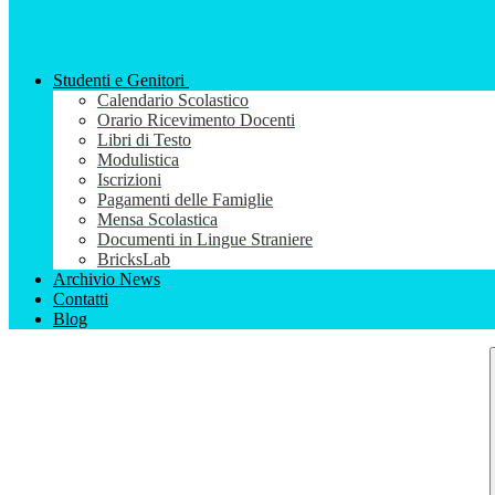
Studenti e Genitori
Calendario Scolastico
Orario Ricevimento Docenti
Libri di Testo
Modulistica
Iscrizioni
Pagamenti delle Famiglie
Mensa Scolastica
Documenti in Lingue Straniere
BricksLab
Archivio News
Contatti
Blog