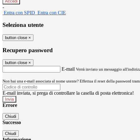
-
Entra con SPID
Entra con CIE
Seleziona utente
button close
×
Recupero password
button close
×
E-mail
Verrà inviato un messaggio all'indirizz
Non hai una e-mail associata al nome utente? Effettua il reset della password tram
E-mail inviata, si prega di controllare la casella di posta elettronica!
Errore
Chiudi
Successo
Chiudi
Informazione