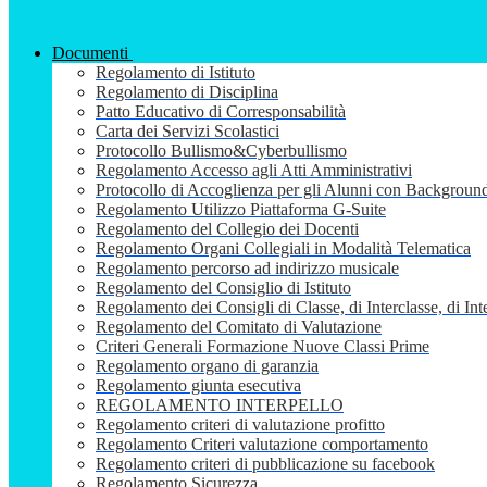
Documenti
Regolamento di Istituto
Regolamento di Disciplina
Patto Educativo di Corresponsabilità
Carta dei Servizi Scolastici
Protocollo Bullismo&Cyberbullismo
Regolamento Accesso agli Atti Amministrativi
Protocollo di Accoglienza per gli Alunni con Backgroun
Regolamento Utilizzo Piattaforma G-Suite
Regolamento del Collegio dei Docenti
Regolamento Organi Collegiali in Modalità Telematica
Regolamento percorso ad indirizzo musicale
Regolamento del Consiglio di Istituto
Regolamento dei Consigli di Classe, di Interclasse, di Int
Regolamento del Comitato di Valutazione
Criteri Generali Formazione Nuove Classi Prime
Regolamento organo di garanzia
Regolamento giunta esecutiva
REGOLAMENTO INTERPELLO
Regolamento criteri di valutazione profitto
Regolamento Criteri valutazione comportamento
Regolamento criteri di pubblicazione su facebook
Regolamento Sicurezza