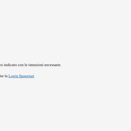
o indicato con le istruzioni necessarie.
ite la
Login Spaggiari