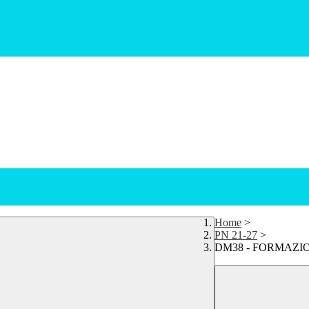
Home
>
PN 21-27
>
DM38 - FORMAZI