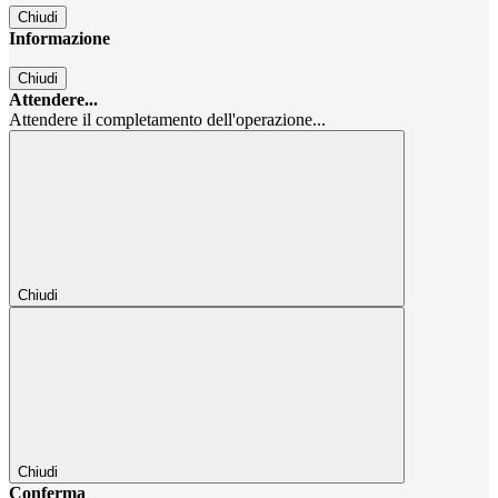
Chiudi
Informazione
Chiudi
Attendere...
Attendere il completamento dell'operazione...
Chiudi
Chiudi
Conferma