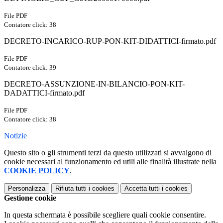
File PDF
Contatore click: 38
DECRETO-INCARICO-RUP-PON-KIT-DIDATTICI-firmato.pdf
File PDF
Contatore click: 39
DECRETO-ASSUNZIONE-IN-BILANCIO-PON-KIT-
DADATTICI-firmato.pdf
File PDF
Contatore click: 38
Notizie
Questo sito o gli strumenti terzi da questo utilizzati si avvalgono di
cookie necessari al funzionamento ed utili alle finalità illustrate nella
COOKIE POLICY
.
Personalizza
Rifiuta tutti
i cookies
Accetta tutti
i cookies
Gestione cookie
In questa schermata è possibile scegliere quali cookie consentire.