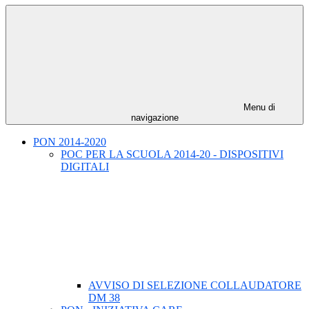
Menu di
navigazione
PON 2014-2020
POC PER LA SCUOLA 2014-20 - DISPOSITIVI
DIGITALI
AVVISO DI SELEZIONE COLLAUDATORE
DM 38