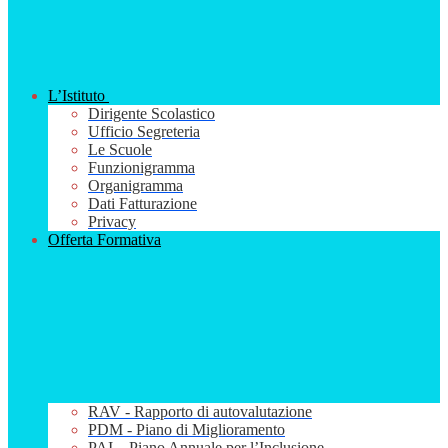
L’Istituto
Dirigente Scolastico
Ufficio Segreteria
Le Scuole
Funzionigramma
Organigramma
Dati Fatturazione
Privacy
Offerta Formativa
RAV - Rapporto di autovalutazione
PDM - Piano di Miglioramento
PAI – Piano Annuale per l’Inclusione