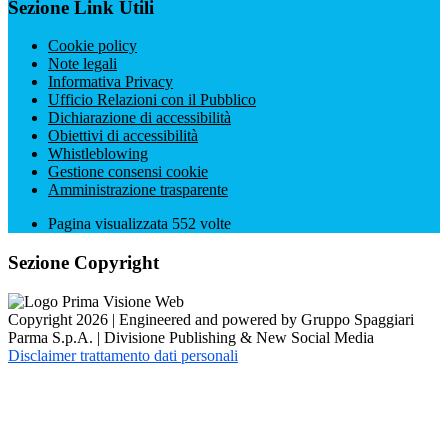
Sezione Link Utili
Cookie policy
Note legali
Informativa Privacy
Ufficio Relazioni con il Pubblico
Dichiarazione di accessibilità
Obiettivi di accessibilità
Whistleblowing
Gestione consensi cookie
Amministrazione trasparente
Pagina visualizzata
552
volte
Sezione Copyright
Copyright 2026 | Engineered and powered by Gruppo Spaggiari
Parma S.p.A. | Divisione Publishing & New Social Media
Disclaimer trattamento dati personali