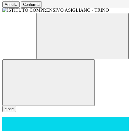
Annulla
Conferma
close