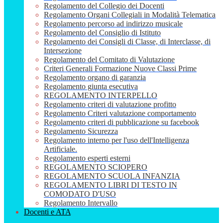
Regolamento del Collegio dei Docenti
Regolamento Organi Collegiali in Modalità Telematica
Regolamento percorso ad indirizzo musicale
Regolamento del Consiglio di Istituto
Regolamento dei Consigli di Classe, di Interclasse, di
Intersezione
Regolamento del Comitato di Valutazione
Criteri Generali Formazione Nuove Classi Prime
Regolamento organo di garanzia
Regolamento giunta esecutiva
REGOLAMENTO INTERPELLO
Regolamento criteri di valutazione profitto
Regolamento Criteri valutazione comportamento
Regolamento criteri di pubblicazione su facebook
Regolamento Sicurezza
Regolamento interno per l'uso dell'Intelligenza
Artificiale.
Regolamento esperti esterni
REGOLAMENTO SCIOPERO
REGOLAMENTO SCUOLA INFANZIA
REGOLAMENTO LIBRI DI TESTO IN
COMODATO D'USO
Regolamento Intervallo
Docenti e ATA