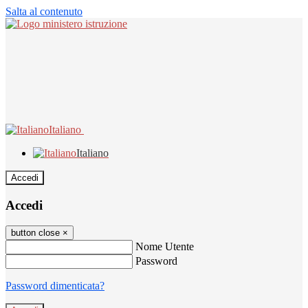
Salta al contenuto
Italiano
Italiano
Accedi
Accedi
button close
×
Nome Utente
Password
Password dimenticata?