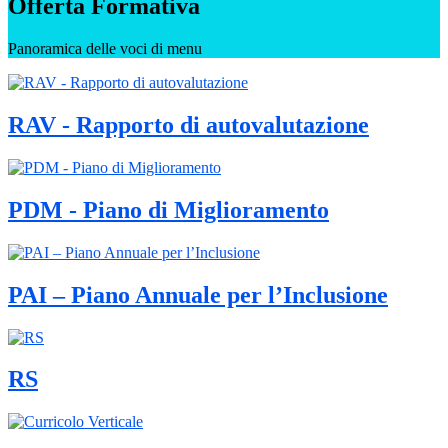
Offerta Formativa
Panoramica delle voci di menu
RAV - Rapporto di autovalutazione
PDM - Piano di Miglioramento
PAI – Piano Annuale per l’Inclusione
RS