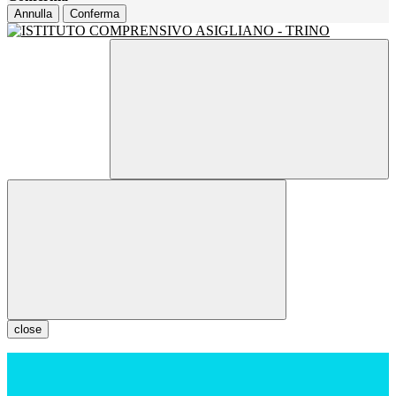
Annulla
Conferma
close