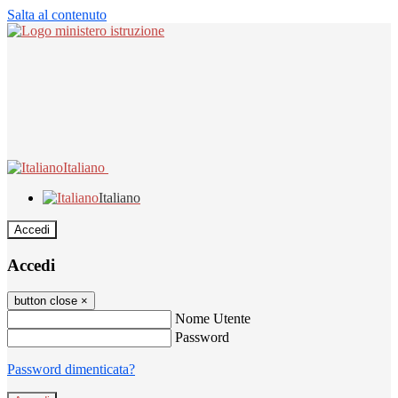
Salta al contenuto
Italiano
Italiano
Accedi
Accedi
button close
×
Nome Utente
Password
Password dimenticata?