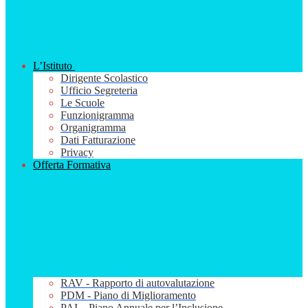
L’Istituto
Dirigente Scolastico
Ufficio Segreteria
Le Scuole
Funzionigramma
Organigramma
Dati Fatturazione
Privacy
Offerta Formativa
RAV - Rapporto di autovalutazione
PDM - Piano di Miglioramento
PAI – Piano Annuale per l’Inclusione