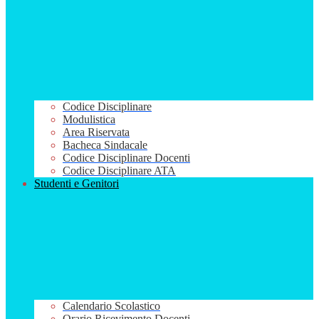
Codice Disciplinare
Modulistica
Area Riservata
Bacheca Sindacale
Codice Disciplinare Docenti
Codice Disciplinare ATA
Studenti e Genitori
Calendario Scolastico
Orario Ricevimento Docenti