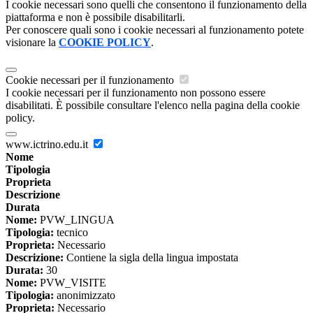
I cookie necessari sono quelli che consentono il funzionamento della
piattaforma e non è possibile disabilitarli.
Per conoscere quali sono i cookie necessari al funzionamento potete
visionare la
COOKIE POLICY
.
Cookie necessari per il funzionamento
I cookie necessari per il funzionamento non possono essere
disabilitati. È possibile consultare l'elenco nella pagina della cookie
policy.
www.ictrino.edu.it
Nome
Tipologia
Proprieta
Descrizione
Durata
Nome:
PVW_LINGUA
Tipologia:
tecnico
Proprieta:
Necessario
Descrizione:
Contiene la sigla della lingua impostata
Durata:
30
Nome:
PVW_VISITE
Tipologia:
anonimizzato
Proprieta:
Necessario