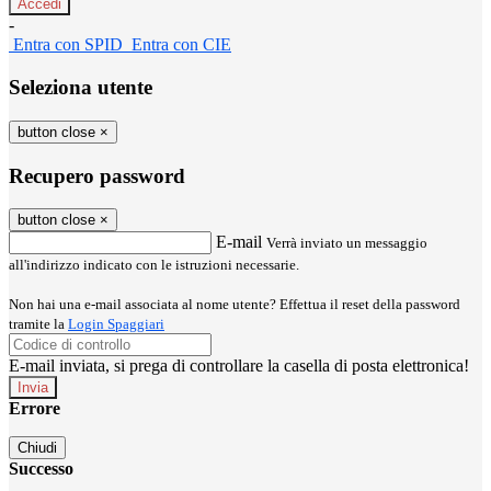
-
Entra con SPID
Entra con CIE
Seleziona utente
button close
×
Recupero password
button close
×
E-mail
Verrà inviato un messaggio
all'indirizzo indicato con le istruzioni necessarie.
Non hai una e-mail associata al nome utente? Effettua il reset della password
tramite la
Login Spaggiari
E-mail inviata, si prega di controllare la casella di posta elettronica!
Errore
Chiudi
Successo