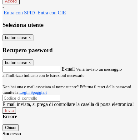
-
Entra con SPID
Entra con CIE
Seleziona utente
button close
×
Recupero password
button close
×
E-mail
Verrà inviato un messaggio
all'indirizzo indicato con le istruzioni necessarie.
Non hai una e-mail associata al nome utente? Effettua il reset della password
tramite la
Login Spaggiari
E-mail inviata, si prega di controllare la casella di posta elettronica!
Errore
Chiudi
Successo