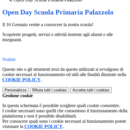
Open Day Scuola Primaria Palazzolo
Il 16 Gennaio venite a conoscere la nostra scuola!
Scoprirete progetti, servizi e attività insieme agli alunni e alle
insegnanti.
Notizie
Questo sito o gli strumenti terzi da questo utilizzati si avvalgono di
cookie necessari al funzionamento ed utili alle finalità illustrate nella
COOKIE POLICY
.
Personalizza
Rifiuta tutti
i cookies
Accetta tutti
i cookies
Gestione cookie
In questa schermata è possibile scegliere quali cookie consentire.
I cookie necessari sono quelli che consentono il funzionamento della
piattaforma e non è possibile disabilitarli.
Per conoscere quali sono i cookie necessari al funzionamento potete
visionare la
COOKIE POLICY
.