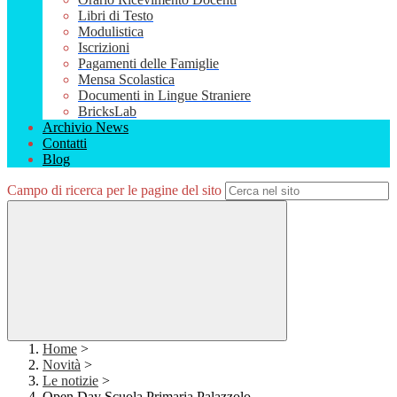
Libri di Testo
Modulistica
Iscrizioni
Pagamenti delle Famiglie
Mensa Scolastica
Documenti in Lingue Straniere
BricksLab
Archivio News
Contatti
Blog
Campo di ricerca per le pagine del sito
Home
>
Novità
>
Le notizie
>
Open Day Scuola Primaria Palazzolo