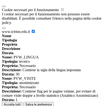
Cookie necessari per il funzionamento
I cookie necessari per il funzionamento non possono essere
disabilitati. È possibile consultare l'elenco nella pagina della cookie
policy.
www.ictrino.edu.it
Nome
Tipologia
Proprieta
Descrizione
Durata
Nome:
PVW_LINGUA
Tipologia:
tecnico
Proprieta:
Necessario
Descrizione:
Contiene la sigla della lingua impostata
Durata:
30
Nome:
PVW_VISITE
Tipologia:
anonimizzato
Proprieta:
Necessario
Descrizione:
Contiene flag per le pagine visitate, per evitare di
contare visite doppie a livello statistico (Analitico Anonimizzato)
Durata:
1
Accetta tutti
Salva le preferenze