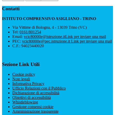
Contatti
ISTITUTO COMPRENSIVO ASIGLIANO - TRINO
Via Vittime di Bologna, 4 - 13039 Trino (VC)
Tel:
0161/801254
Email:
vcic80000e@istruzione.it
Link per inviare una mail
PEC:
vcic80000e@pec.istruzione.it
Link per inviare una mail
C.F.: 94023440020
Sezione Link Utili
Cookie policy
Note legali
Informativa Privacy
Ufficio Relazioni con il Pubblico
Dichiarazione di accessibilità
Obiettivi di accessibilità
Whistleblowing
Gestione consensi cookie
Amministrazione trasparente