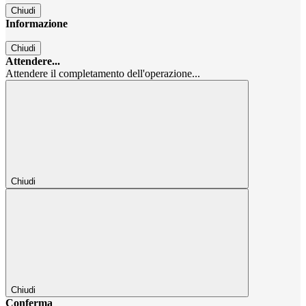
Chiudi
Informazione
Chiudi
Attendere...
Attendere il completamento dell'operazione...
Chiudi
Chiudi
Conferma