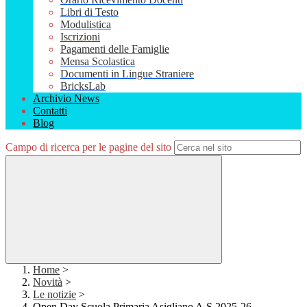
Libri di Testo
Modulistica
Iscrizioni
Pagamenti delle Famiglie
Mensa Scolastica
Documenti in Lingue Straniere
BricksLab
Archivio News
Contatti
Blog
Campo di ricerca per le pagine del sito
Home
>
Novità
>
Le notizie
>
Open Day Scuola Primaria Asigliano A.S 2025-26