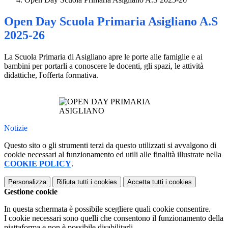
Open Day Scuola Primaria Asigliano A.S
2025-26
La Scuola Primaria di Asigliano apre le porte alle famiglie e ai
bambini per portarli a conoscere le docenti, gli spazi, le attività
didattiche, l'offerta formativa.
Notizie
Questo sito o gli strumenti terzi da questo utilizzati si avvalgono di
cookie necessari al funzionamento ed utili alle finalità illustrate nella
COOKIE POLICY
.
Personalizza
Rifiuta tutti
i cookies
Accetta tutti
i cookies
Gestione cookie
In questa schermata è possibile scegliere quali cookie consentire.
I cookie necessari sono quelli che consentono il funzionamento della
piattaforma e non è possibile disabilitarli.