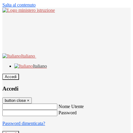
Salta al contenuto
Italiano
Italiano
Accedi
Accedi
button close
×
Nome Utente
Password
Password dimenticata?