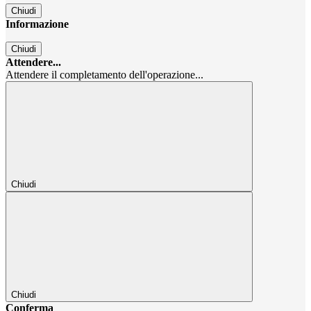
Chiudi
Informazione
Chiudi
Attendere...
Attendere il completamento dell'operazione...
Chiudi
Chiudi
Conferma