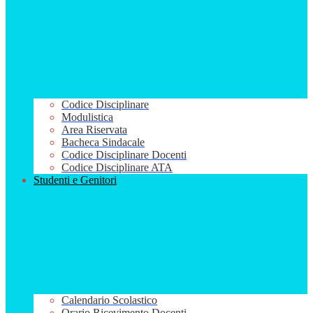
Codice Disciplinare
Modulistica
Area Riservata
Bacheca Sindacale
Codice Disciplinare Docenti
Codice Disciplinare ATA
Studenti e Genitori
Calendario Scolastico
Orario Ricevimento Docenti