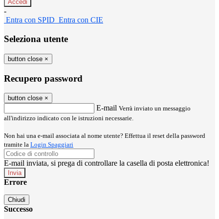
-
Entra con SPID
Entra con CIE
Seleziona utente
button close
×
Recupero password
button close
×
E-mail
Verrà inviato un messaggio
all'indirizzo indicato con le istruzioni necessarie.
Non hai una e-mail associata al nome utente? Effettua il reset della password
tramite la
Login Spaggiari
E-mail inviata, si prega di controllare la casella di posta elettronica!
Errore
Chiudi
Successo