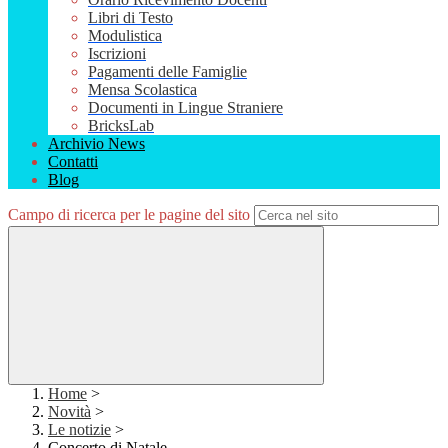
Libri di Testo
Modulistica
Iscrizioni
Pagamenti delle Famiglie
Mensa Scolastica
Documenti in Lingue Straniere
BricksLab
Archivio News
Contatti
Blog
Campo di ricerca per le pagine del sito
Home
>
Novità
>
Le notizie
>
Concerto di Natale