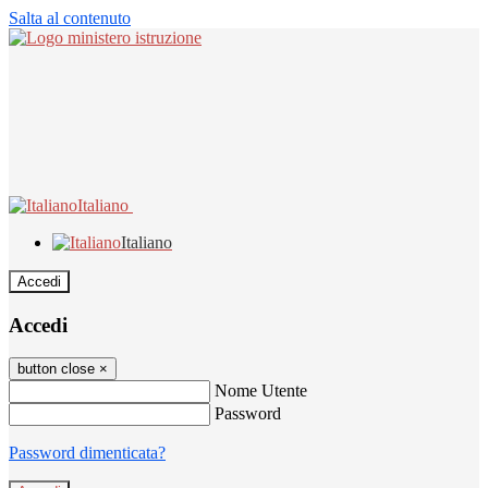
Salta al contenuto
Italiano
Italiano
Accedi
Accedi
button close
×
Nome Utente
Password
Password dimenticata?