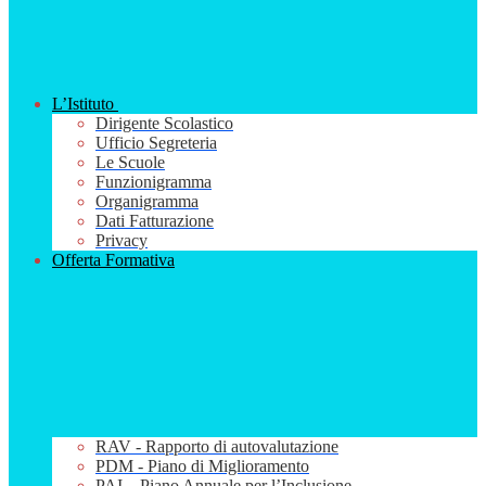
L’Istituto
Dirigente Scolastico
Ufficio Segreteria
Le Scuole
Funzionigramma
Organigramma
Dati Fatturazione
Privacy
Offerta Formativa
RAV - Rapporto di autovalutazione
PDM - Piano di Miglioramento
PAI – Piano Annuale per l’Inclusione