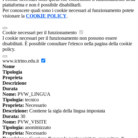
piattaforma e non è possibile disabilitarli.
Per conoscere quali sono i cookie necessari al funzionamento potete
visionare la
COOKIE POLICY
.
Cookie necessari per il funzionamento
I cookie necessari per il funzionamento non possono essere
disabilitati. È possibile consultare l'elenco nella pagina della cookie
policy.
www.ictrino.edu.it
Nome
Tipologia
Proprieta
Descrizione
Durata
Nome:
PVW_LINGUA
Tipologia:
tecnico
Proprieta:
Necessario
Descrizione:
Contiene la sigla della lingua impostata
Durata:
30
Nome:
PVW_VISITE
Tipologia:
anonimizzato
Proprieta:
Necessario