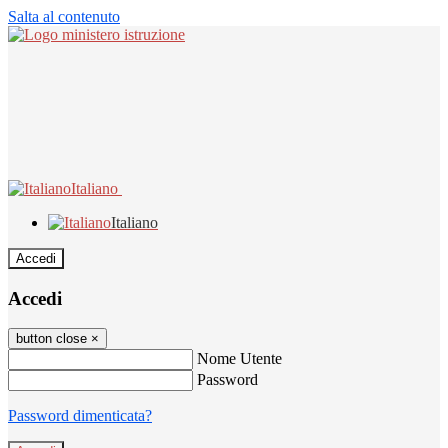
Salta al contenuto
Italiano
Italiano
Accedi
Accedi
button close
×
Nome Utente
Password
Password dimenticata?