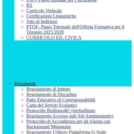
RS
Curricolo Verticale
Certificazioni Linguistiche
Atto di Indirizzo
PTOF- Piano Triennale dell'Offerta Formativa per il
Triennio 2025/2028
CURRICOLO ED. CIVICA
Documenti
Regolamento di Istituto
Regolamento di Disciplina
Patto Educativo di Corresponsabilità
Carta dei Servizi Scolastici
Protocollo Bullismo&Cyberbullismo
Regolamento Accesso agli Atti Amministrativi
Protocollo di Accoglienza per gli Alunni con
Background Migratorio
Regolamento Utilizzo Piattaforma G-Suite