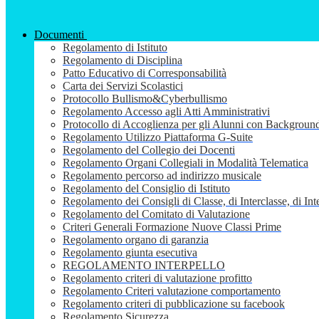
Documenti
Regolamento di Istituto
Regolamento di Disciplina
Patto Educativo di Corresponsabilità
Carta dei Servizi Scolastici
Protocollo Bullismo&Cyberbullismo
Regolamento Accesso agli Atti Amministrativi
Protocollo di Accoglienza per gli Alunni con Backgroun
Regolamento Utilizzo Piattaforma G-Suite
Regolamento del Collegio dei Docenti
Regolamento Organi Collegiali in Modalità Telematica
Regolamento percorso ad indirizzo musicale
Regolamento del Consiglio di Istituto
Regolamento dei Consigli di Classe, di Interclasse, di Int
Regolamento del Comitato di Valutazione
Criteri Generali Formazione Nuove Classi Prime
Regolamento organo di garanzia
Regolamento giunta esecutiva
REGOLAMENTO INTERPELLO
Regolamento criteri di valutazione profitto
Regolamento Criteri valutazione comportamento
Regolamento criteri di pubblicazione su facebook
Regolamento Sicurezza