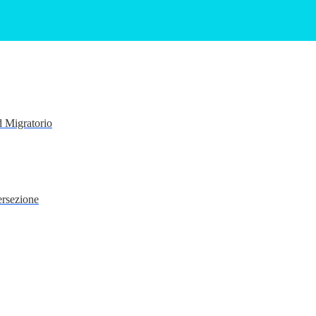
d Migratorio
ersezione