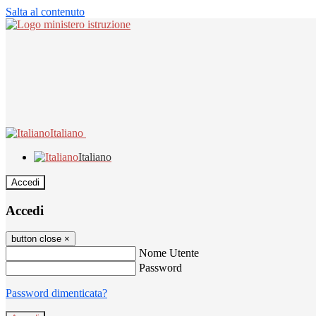
Salta al contenuto
Italiano
Italiano
Accedi
Accedi
button close
×
Nome Utente
Password
Password dimenticata?