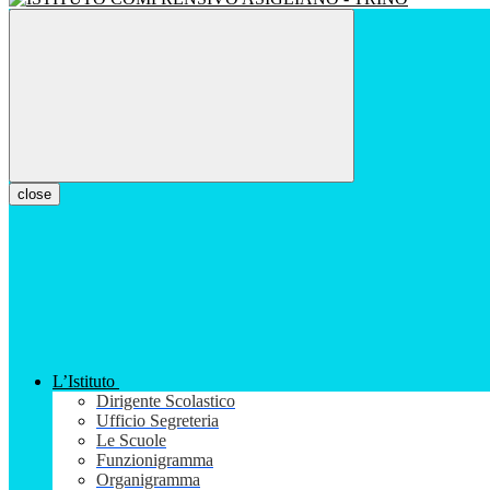
close
L’Istituto
Dirigente Scolastico
Ufficio Segreteria
Le Scuole
Funzionigramma
Organigramma