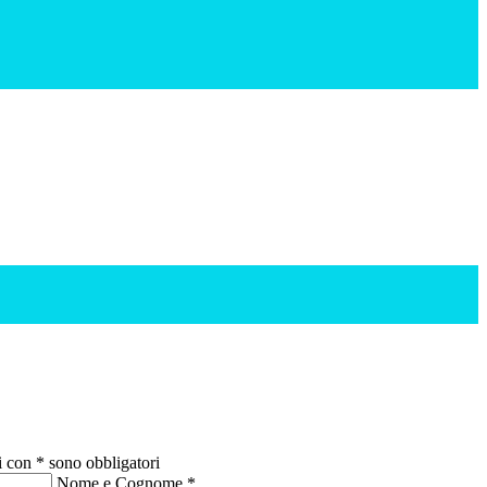
i con * sono obbligatori
Nome e Cognome
*