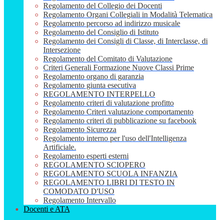
Regolamento del Collegio dei Docenti
Regolamento Organi Collegiali in Modalità Telematica
Regolamento percorso ad indirizzo musicale
Regolamento del Consiglio di Istituto
Regolamento dei Consigli di Classe, di Interclasse, di
Intersezione
Regolamento del Comitato di Valutazione
Criteri Generali Formazione Nuove Classi Prime
Regolamento organo di garanzia
Regolamento giunta esecutiva
REGOLAMENTO INTERPELLO
Regolamento criteri di valutazione profitto
Regolamento Criteri valutazione comportamento
Regolamento criteri di pubblicazione su facebook
Regolamento Sicurezza
Regolamento interno per l'uso dell'Intelligenza
Artificiale.
Regolamento esperti esterni
REGOLAMENTO SCIOPERO
REGOLAMENTO SCUOLA INFANZIA
REGOLAMENTO LIBRI DI TESTO IN
COMODATO D'USO
Regolamento Intervallo
Docenti e ATA