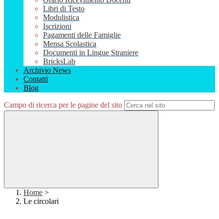
Libri di Testo
Modulistica
Iscrizioni
Pagamenti delle Famiglie
Mensa Scolastica
Documenti in Lingue Straniere
BricksLab
Archivio News
Contatti
Blog
Campo di ricerca per le pagine del sito
Home
>
Le circolari