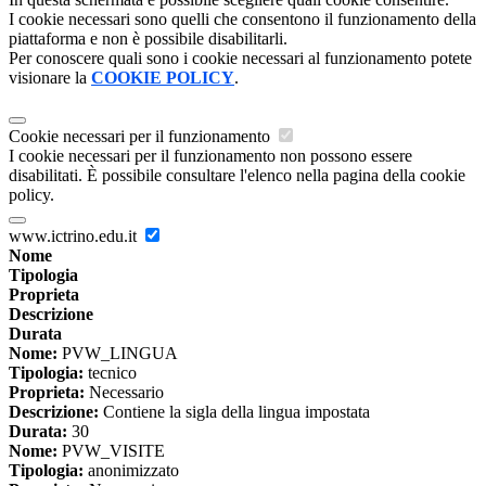
I cookie necessari sono quelli che consentono il funzionamento della
piattaforma e non è possibile disabilitarli.
Per conoscere quali sono i cookie necessari al funzionamento potete
visionare la
COOKIE POLICY
.
Cookie necessari per il funzionamento
I cookie necessari per il funzionamento non possono essere
disabilitati. È possibile consultare l'elenco nella pagina della cookie
policy.
www.ictrino.edu.it
Nome
Tipologia
Proprieta
Descrizione
Durata
Nome:
PVW_LINGUA
Tipologia:
tecnico
Proprieta:
Necessario
Descrizione:
Contiene la sigla della lingua impostata
Durata:
30
Nome:
PVW_VISITE
Tipologia:
anonimizzato