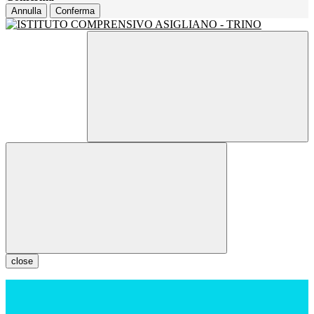
Annulla
Conferma
close