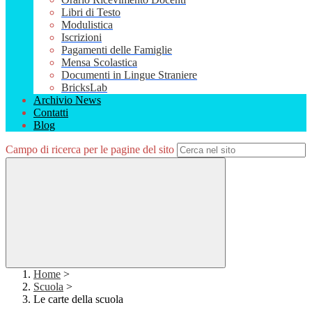
Libri di Testo
Modulistica
Iscrizioni
Pagamenti delle Famiglie
Mensa Scolastica
Documenti in Lingue Straniere
BricksLab
Archivio News
Contatti
Blog
Campo di ricerca per le pagine del sito
Home
>
Scuola
>
Le carte della scuola