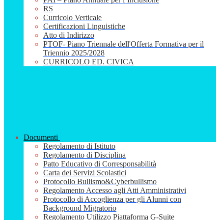
RS
Curricolo Verticale
Certificazioni Linguistiche
Atto di Indirizzo
PTOF- Piano Triennale dell'Offerta Formativa per il
Triennio 2025/2028
CURRICOLO ED. CIVICA
Documenti
Regolamento di Istituto
Regolamento di Disciplina
Patto Educativo di Corresponsabilità
Carta dei Servizi Scolastici
Protocollo Bullismo&Cyberbullismo
Regolamento Accesso agli Atti Amministrativi
Protocollo di Accoglienza per gli Alunni con
Background Migratorio
Regolamento Utilizzo Piattaforma G-Suite