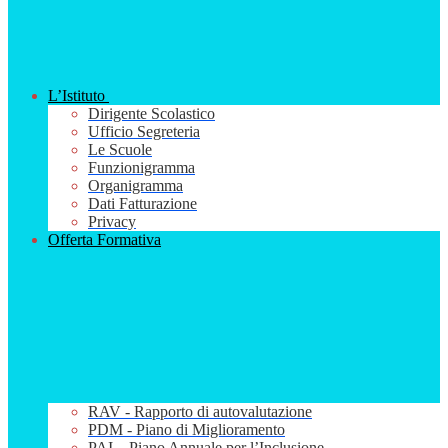
L’Istituto
Dirigente Scolastico
Ufficio Segreteria
Le Scuole
Funzionigramma
Organigramma
Dati Fatturazione
Privacy
Offerta Formativa
RAV - Rapporto di autovalutazione
PDM - Piano di Miglioramento
PAI – Piano Annuale per l’Inclusione